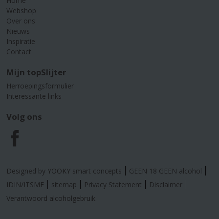
Home
Webshop
Over ons
Nieuws
Inspiratie
Contact
Mijn topSlijter
Herroepingsformulier
Interessante links
Volg ons
F
a
Designed by YOOKY smart concepts
GEEN 18 GEEN alcohol
c
IDIN/ITSME
sitemap
Privacy Statement
Disclaimer
Verantwoord alcoholgebruik
e