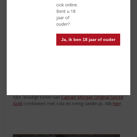
ook online.
Bent u 18
jaar of
ouder?
Captain Cola Float!
Ja, ik ben 18 jaar of ouder
Het origineel. Het icoon. Het is
Captain Morgan Original
Spiced Gold
, op smaak gebracht met de smaak van
vanille, andere natuurlijke smaken en kruiden voor een
onweerstaanbaar zoete maar toch subtiel gekruide
smaak. Veelzijdigheid is zijn specialiteit en gemaakt om
te mixen!
Meet the Captain Cola Float – een heerlijke mix die de
rijke, kruidige tonen van
Captain Morgan Original Spiced
Gold
combineert met cola en romig vanille-ijs. Klik
hier
!