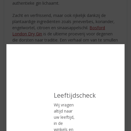
authentieke gin lichaamt.
Zacht en verfrissend, maar ook rijkelijk dankzij de
plantaardige ingrediënten zoals jeneverbes, koriander,
engelwortel, citroen en sinaasappelschil.
Bosford
London Dry Gin
is de ultieme proeverij voor degenen
die dorsten naar traditie. Een verhaal om van te smullen
en lekker in de mix! Klik
hier
!
Leeftijdscheck
Wij vragen
altijd naar
uw leeftijd,
in de
winkels en