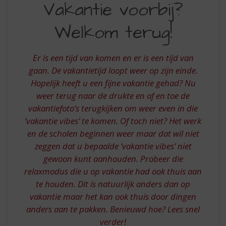
S
Vakantie voorbij?
VOORBIJ
p
r
Welkom terug!
WELKOM
i
TERUG
n
g
Er is een tijd van komen en er is een tijd van
n
gaan. De vakantietijd loopt weer op zijn einde.
a
Hopelijk heeft u een fijne vakantie gehad? Nu
a
weer terug naar de drukte en af en toe de
r
d
vakantiefoto’s terugkijken om weer even in die
e
‘vakantie vibes’ te komen. Of toch niet? Het werk
n
en de scholen beginnen weer maar dat wil niet
a
zeggen dat u bepaalde ‘vakantie vibes’ niet
v
gewoon kunt aanhouden. Probeer die
i
relaxmodus die u op vakantie had ook thuis aan
g
a
te houden. Dit is natuurlijk anders dan op
t
vakantie maar het kan ook thuis door dingen
i
anders aan te pakken. Benieuwd hoe? Lees snel
e
verder!