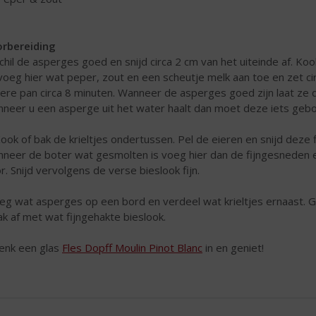
rbereiding
Schil de asperges goed en snijd circa 2 cm van het uiteinde af. 
voeg hier wat peper, zout en een scheutje melk aan toe en zet ci
ere pan circa 8 minuten. Wanneer de asperges goed zijn laat ze d
neer u een asperge uit het water haalt dan moet deze iets gebog
Kook of bak de krieltjes ondertussen. Pel de eieren en snijd deze 
neer de boter wat gesmolten is voeg hier dan de fijngesneden 
r. Snijd vervolgens de verse bieslook fijn.
Leg wat asperges op een bord en verdeel wat krieltjes ernaast.
k af met wat fijngehakte bieslook.
enk een glas
Fles Dopff Moulin Pinot Blanc
in en geniet!