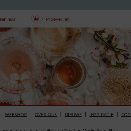
aan huis
Proeverijen
WEBSHOP
OVER ONS
NIEUWS
INSPIRATIE
CON
erges met ei, ham, krieltjes en Dopff au Moulin Pinot Blanc