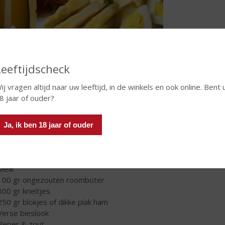
Leeftijdscheck
ij vragen altijd naar uw leeftijd, in de winkels en ook online. Bent 
8 jaar of ouder?
heeft u nodig (4 pers):
Ja, ik ben 18 jaar of ouder
Fles Dopff Moulin Pinot Blanc
1000 gr witte asperges (en een eventuele aspergeschiller of dunsc
4 eieren
Melk
100 gr ongezouten roomboter
800 gr krieltjes
250 gr blokjes of dikke plak ham
Verse bieslook
Peper & zout