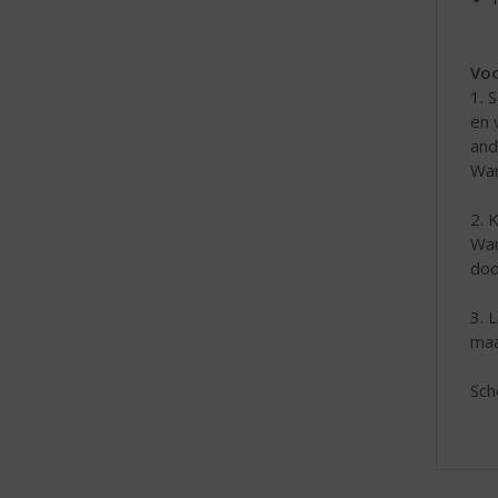
Voo
1. 
en 
and
Wan
2. 
Wan
doo
3. 
maa
Sch