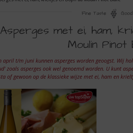
Fine Taste
Good 
SPERGES
Asperges met ei, ham, kri
ET
Moulin Pinot 
,
AM,
 april t/m juni kunnen asperges worden geoogst. Wij holl
RIELTJES
d' zoals asperges ook wel genoemd worden. U kunt asper
N
ta of gewoon op de klassieke wijze met ei, ham en krielt
OPFF
U
OULIN
INOT
LANC