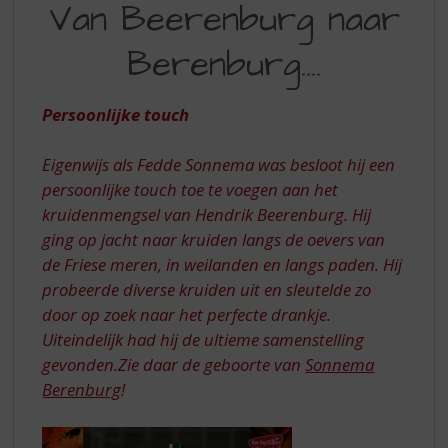
S
Van Beerenburg naar
BEERENBURG
p
r
Berenburg....
NAAR
i
BERENBURG
n
g
Persoonlijke touch
n
a
Eigenwijs als Fedde Sonnema was besloot hij een
a
persoonlijke touch toe te voegen aan het
r
d
kruidenmengsel van Hendrik Beerenburg. Hij
e
ging op jacht naar kruiden langs de oevers van
n
de Friese meren, in weilanden en langs paden. Hij
a
probeerde diverse kruiden uit en sleutelde zo
v
door op zoek naar het perfecte drankje.
i
Uiteindelijk had hij de ultieme samenstelling
g
a
gevonden.Zie daar de geboorte van
Sonnema
t
Berenburg
!
i
e