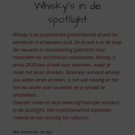
S
Whisky's in de
IN
p
r
spotlight
DE
i
SPOTLIGHT
n
g
Whisky is de populairste gedistilleerde drank ter
n
wereld en is al eeuwen oud. De drank is in de loop
a
der eeuwen in ontwikkeling gebracht door
a
monniken en ambitieuze vakmensen. Whisky is
r
d
anno 2020 een drank voor iedereen, maar je
e
moet het leren drinken. Wanneer iemand whisky
n
zou willen leren drinken, is het wel handig er het
a
een en ander over te weten en je smaak te
v
ontdekken.
i
Daarom staan er deze week vijf heerlijke whisky’s
g
a
in de spotlight. Van traditioneel tot bijzonder
t
rokerig en van kruidig tot robuust.
i
e
We sommen ze op: