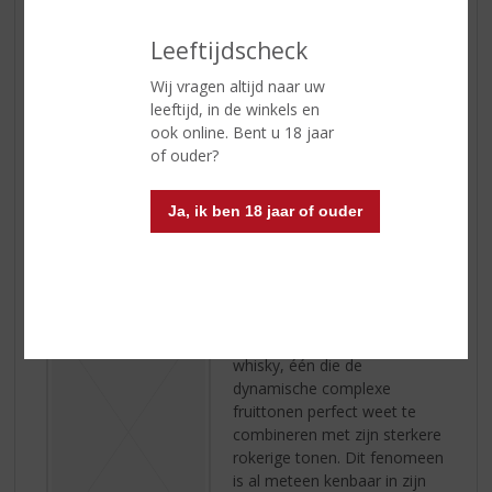
fles geopend wordt komen
de zachte aroma’s vrij van
Leeftijdscheck
wax met een krijtachtige
Wij vragen altijd naar uw
achtergrond wat aangevuld
leeftijd, in de winkels en
wordt door een kruidig
ook online. Bent u 18 jaar
randje. Het palet is vooral zoet, de afdronk heeft een
of ouder?
lekkere smaak van boterbabbelaar.
Ja, ik ben 18 jaar of ouder
CRAIGELLACHIE 13 YEARS
Een krachtige en robuuste
whisky, één die de
dynamische complexe
fruittonen perfect weet te
combineren met zijn sterkere
rokerige tonen. Dit fenomeen
is al meteen kenbaar in zijn