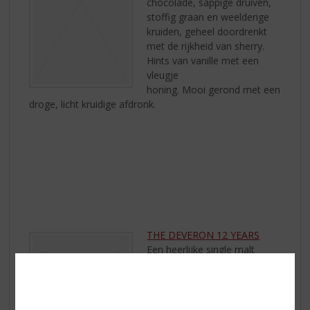
chocolade, sappige druiven,
stoffig graan en weelderige
kruiden, geheel doordrenkt
met de rijkheid van sherry.
Hints van vanille met een
vleugje
honing. Mooi gerond met een
droge, licht kruidige afdronk.
THE DEVERON 12 YEARS
Een heerlijke single malt
whisky van Macduff Distillery
die gebotteld is op 40%. Glen
Deveron 12 heeft een
amberkleur en wanneer de