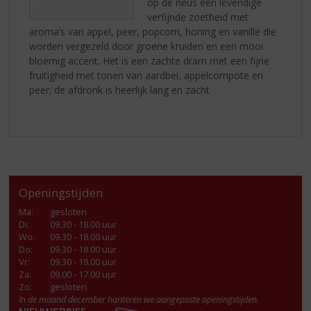
op de neus een levendige
verfijnde zoetheid met
aroma’s van appel, peer, popcorn, honing en vanille die
worden vergezeld door groene kruiden en een mooi
bloemig accent. Het is een zachte dram met een fijne
fruitigheid met tonen van aardbei, appelcompote en
peer; de afdronk is heerlijk lang en zacht.
Openingstijden
Ma
:
gesloten
Di
:
09.30 - 18.00 uur
Wo
:
09.30 - 18.00 uur
Do
:
09.30 - 18.00 uur
Vr
:
09.30 - 19.00 uur
Za
:
09.00 - 17.00 uur
Zo:
gesloten
In de maand december hanteren we aangepaste openingstijden.