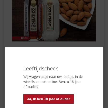
Adriatico Roasted Almonds
is een likeur die gemaakt
wordt op basis van de hoogste kwaliteit amandelen uit
de regio van Apulia in Zuid-Italië. Deze amandelen
worden allemaal met de hand geplukt en vervolgens
Leeftijdscheck
gedurende verschillende uren
geroosterd
voordat ze
verwerkt worden in het maceratie- en distillatieproces.
Wij vragen altijd naar uw leeftijd, in de
In dit proces worden ook vanille, kaneel, cacao en een
winkels en ook online. Bent u 18 jaar
beetje koffie aan de likeur toegevoegd. Het geheel
of ouder?
wordt tot slot afgewerkt met een snuifje zeezout van
de Adriatische zee.
Ja, ik ben 18 jaar of ouder
Adriatico Amaretto Bianco
is een volledig nieuwe