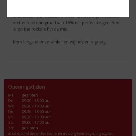
soort amaretto. Deze fijne witte likeur wordt
geproduceerd door het
pletten
van hoge kwaliteit
amandelen. Dit resulteert in een lactosevrije melklikeur
met een alcoholgraad van 16% die perfect te genieten
is ‘on the rocks’ of in de mix.
Kom langs in onze winkel en wij helpen u graag!
Openingstijden
Ma
:
gesloten
Di
:
09.30 - 18.00 uur
Wo
:
09.30 - 18.00 uur
Do
:
09.30 - 18.00 uur
Vr
:
09.30 - 19.00 uur
Za
:
09.00 - 17.00 uur
Zo:
gesloten
In de maand december hanteren we aangepaste openingstijden.