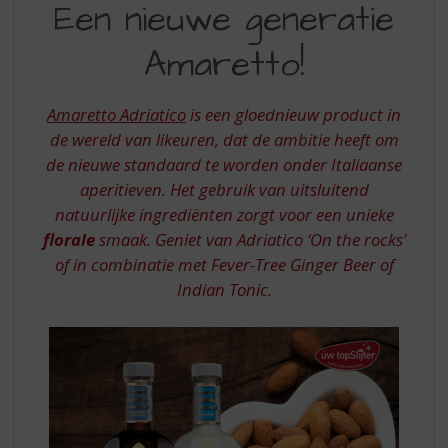
S
Een nieuwe generatie
NIEUWE
p
r
Amaretto!
GENERATIE
i
AMARETTO
n
g
Amaretto Adriatico
is een gloednieuw product in
n
de wereld van likeuren, dat de ambitie heeft om
a
de nieuwe standaard te worden onder Italiaanse
a
aperitieven. Het gebruik van uitsluitend
r
d
natuurlijke ingrediënten zorgt voor een unieke
e
florale
smaak. Geniet van Adriatico
‘On the rocks’
n
of in combinatie met Fever-Tree Ginger Beer of
a
Indian Tonic.
v
i
g
a
t
i
e