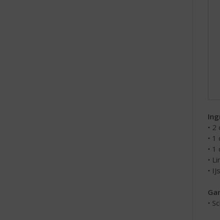
Ing
• 2
• 1
• 1
• L
• IJ
Gar
• S