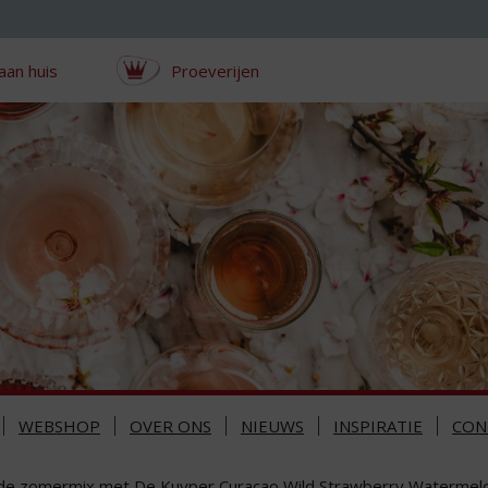
aan huis
Proeverijen
WEBSHOP
OVER ONS
NIEUWS
INSPIRATIE
CON
 de zomermix met De Kuyper Curacao Wild Strawberry Watermel