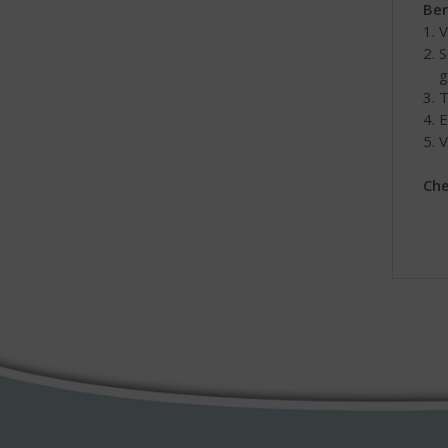
Ber
1. 
2. 
geb
3. 
4. 
5. 
Che