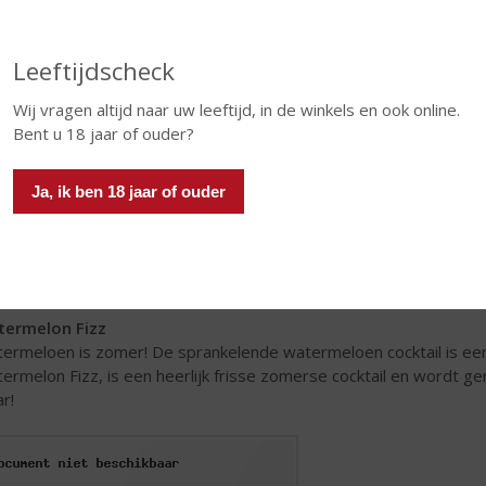
Leeftijdscheck
Wij vragen altijd naar uw leeftijd, in de winkels en ook online.
Bent u 18 jaar of ouder?
Ja, ik ben 18 jaar of ouder
ermelon Fizz
ermeloen is zomer! De sprankelende watermeloen cocktail is ee
ermelon Fizz, is een heerlijk frisse zomerse cocktail en wordt 
ar!