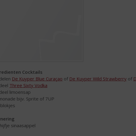
redienten Cocktails
 delen
De Kuyper Blue Curaçao
of
De Kuyper Wild Strawberry
of
D
 deel
Three Sixty Vodka
 deel limoensap
imonade bijv. Sprite of 7UP
sblokjes
nering
chijfje sinaasappel