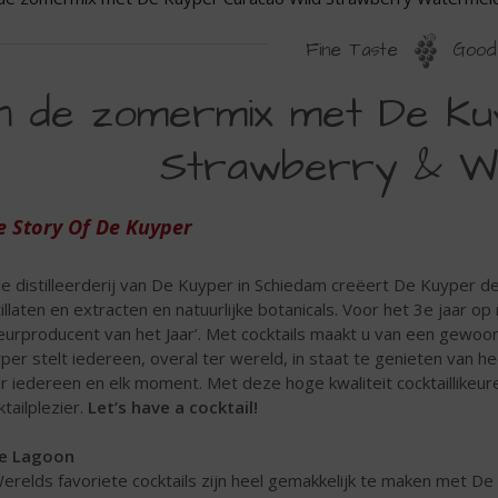
Fine Taste
Good 
N
In de zomermix met De Ku
E
Strawberry & Wa
OMERMIX
ET
e Story Of De Kuyper
E
UYPER
de distilleerderij van De Kuyper in Schiedam creëert De Kuyper d
URACAO
tillaten en extracten en natuurlijke botanicals. Voor het 3e jaar o
keurproducent van het Jaar’. Met cocktails maakt u van een gew
ILD
per stelt iedereen, overal ter wereld, in staat te genieten van heer
TRAWBERRY
r iedereen en elk moment. Met deze hoge kwaliteit cocktaillikeu
ktailplezier.
Let’s have a cocktail!
ATERMELON
ue Lagoon
Werelds favoriete cocktails zijn heel gemakkelijk te maken met D