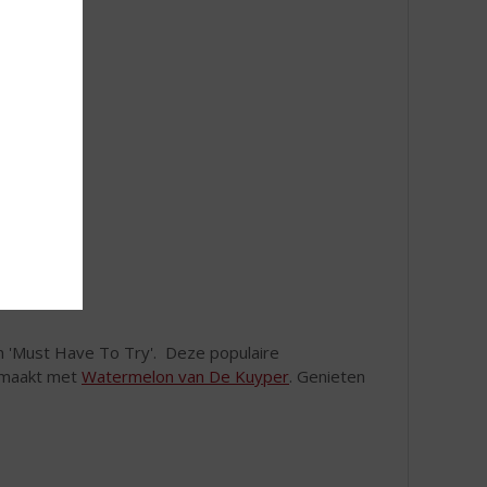
n 'Must Have To Try'. Deze populaire
gemaakt met
Watermelon van De Kuyper
. Genieten