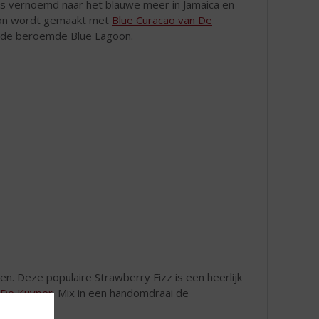
il is vernoemd naar het blauwe meer in Jamaica en
agoon wordt gemaakt met
Blue Curacao van De
n de beroemde Blue Lagoon.
en. Deze populaire Strawberry Fizz is een heerlijk
 De Kuyper
. Mix in een handomdraai de