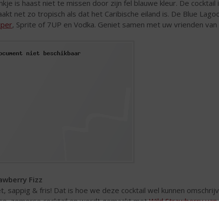
nkje is haast niet te missen door zijn fel blauwe kleur. De cockta
akt net zo tropisch als dat het Caribische eiland is. De Blue L
per
, Sprite of 7UP en Vodka. Geniet samen met uw vrienden va
awberry Fizz
t, sappig & fris! Dat is hoe we deze cocktail wel kunnen omschrijv
sse, zomerse cocktail en wordt gemaakt met
Wild Strawberry van
rediënten bij elkaar!