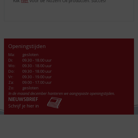
Klik
hier
voor de Nozem Oil producten. Succes!
Openingstijden
Ma
:
gesloten
Di
:
09.30 - 18.00 uur
Wo
:
09.30 - 18.00 uur
Do
:
09.30 - 18.00 uur
Vr
:
09.30 - 19.00 uur
Za
:
09.00 - 17.00 uur
Zo:
gesloten
In de maand december hanteren we aangepaste openingstijden.
NIEUWSBRIEF
Schrijf je hier in