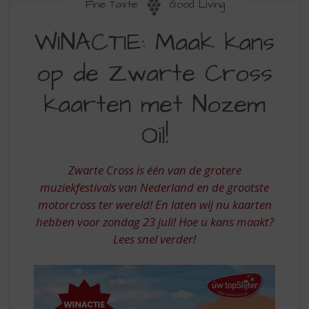
S
Fine Taste
Good Living
p
WINACTIE:
r
WINACTIE: Maak kans
MAAK
i
n
op de Zwarte Cross
KANS
g
OP
n
kaarten met Nozem
a
ZWARTE
a
Oil!
CROSS
r
d
KAARTEN
e
Zwarte Cross is één van de grotere
MET
n
muziekfestivals van Nederland en de grootste
a
NOZEM
motorcross ter wereld! En laten wij nu kaarten
v
OIL
i
hebben voor zondag 23 juli! Hoe u kans maakt?
g
Lees snel verder!
a
t
i
e