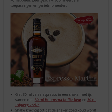
koffiebonen. Zeer geschikt voor meerdere
toepassingen en genietmomenten.
Giet 30 ml verse espresso in een shaker met ijs
samen met
30 ml Boomsma Koffielikeur
en
30 ml
Esbjærg Vodka
Shake krachtig tot dat de shaker goed koud wordt