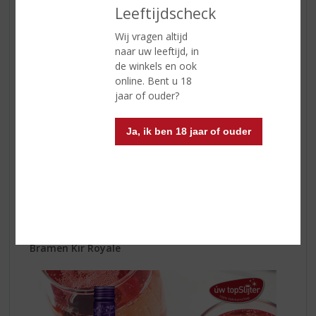
Leeftijdscheck
Wij vragen altijd
naar uw leeftijd, in
de winkels en ook
online. Bent u 18
jaar of ouder?
Ja, ik ben 18 jaar of ouder
Vul het glas met ijs
Schenk 30 ml Dry Gin en 30 ml
Boomsma
vlierbessenlikeur
over ijs
Top af met tonic
Garneer met wat partjes bloedsinaasappel
Bramen Kir Royale