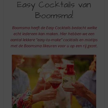
S
Easy Cocktails van
COCKTAILS
p
r
Boomsma!
VAN
i
BOOMSMA
n
g
Boomsma heeft de Easy Cocktails bedacht welke
n
echt iedereen kan maken. Hier hebben we een
a
aantal lekkere “easy-to-make” cocktails en mixtips
a
met de Boomsma likeuren voor u op een rij gezet.
r
d
e
n
a
v
i
g
a
t
i
e