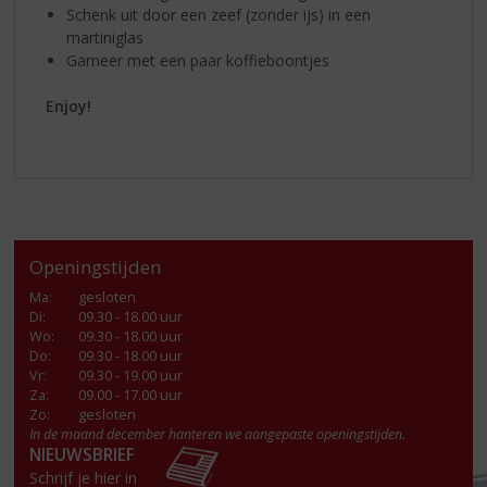
Schenk uit door een zeef (zonder ijs) in een
martiniglas
Garneer met een paar koffieboontjes
Enjoy!
Openingstijden
Ma
:
gesloten
Di
:
09.30 - 18.00 uur
Wo
:
09.30 - 18.00 uur
Do
:
09.30 - 18.00 uur
Vr
:
09.30 - 19.00 uur
Za
:
09.00 - 17.00 uur
Zo:
gesloten
In de maand december hanteren we aangepaste openingstijden.
NIEUWSBRIEF
Schrijf je hier in