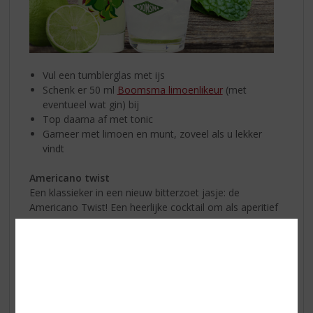
Vul een tumblerglas met ijs
Schenk er 50 ml
Boomsma limoenlikeur
(met
eventueel wat gin) bij
Top daarna af met tonic
Garneer met limoen en munt, zoveel als u lekker
vindt
Americano twist
Een klassieker in een nieuw bitterzoet jasje: de
Americano Twist! Een heerlijke cocktail om als aperitief
te serveren.