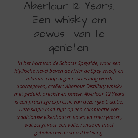
S
Aberlour 12 Years.
12
p
r
Een whisky om
YEARS
i
EEN
n
bewust van te
g
WHISKY
n
genieten.
OM
a
a
BEWUST
r
In het hart van de Schotse Speyside, waar een
VAN
d
idyllische nevel boven de rivier de Spey zweeft en
e
TE
vakmanschap al generaties lang wordt
n
GENIETEN
a
doorgegeven, creëert Aberlour Distillery whisky
v
met geduld, precisie en passie.
Aberlour 12 Years
i
is een prachtige expressie van deze rijke traditie.
g
Deze single malt rijpt op een combinatie van
a
traditionele eikenhouten vaten en sherryvaten,
t
i
wat zorgt voor een volle, ronde en mooi
e
gebalanceerde smaakbeleving.