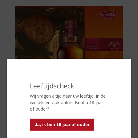
Leeftijdscheck
Wij vragen altijd naar uw leeftijd, in de
winkels en ook online. Bent u 18 jaar
In de neus ontdek je frisse tonen van rode appel en
of ouder?
zachte honing, verfijnd aangevuld met warme kruiden.
In de mond ontvouwen zich lagen van gedroogd fruit,
Ja, ik ben 18 jaar of ouder
romige chocolade en een subtiele nootachtige toets.
De afdronk is zacht, licht kruidig en aangenaam