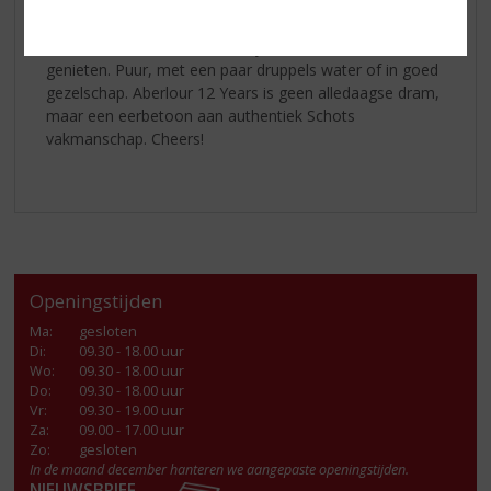
verwarmend.
Aberlour 12 Years
, een whisky om bewust van te
genieten. Puur, met een paar druppels water of in goed
gezelschap. Aberlour 12 Years is geen alledaagse dram,
maar een eerbetoon aan authentiek Schots
vakmanschap. Cheers!
Openingstijden
Ma
:
gesloten
Di
:
09.30 - 18.00 uur
Wo
:
09.30 - 18.00 uur
Do
:
09.30 - 18.00 uur
Vr
:
09.30 - 19.00 uur
Za
:
09.00 - 17.00 uur
Zo:
gesloten
In de maand december hanteren we aangepaste openingstijden.
NIEUWSBRIEF