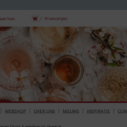
aan huis
Proeverijen
WEBSHOP
OVER ONS
NIEUWS
INSPIRATIE
CON
omari Ouzo A window to Greece