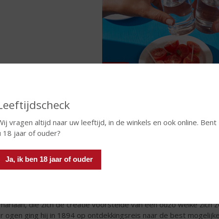
Leeftijdscheck
Wij vragen altijd naar uw leeftijd, in de winkels en ook online. Bent
sbos – The Home of Ouzo
u 18 jaar of ouder?
mari Ouzo
vindt zijn oorsprong op het Griekse eiland Lesbos, in 
chiedenis als het gaat om ouzo. Vandaag de dag wordt ouzo hier 
Ja, ik ben 18 jaar of ouder
ekse families op dezelfde traditionele manier als in het begin va
doros Arvanitis
 het hoofd van één van deze Griekse families was Isidoris Arvanit
mariaan, die zich de creatie voorstelde van een ouzo welke zich 
r ogen ging hij in 1894 op ontdekkingsreis naar de best mogelijk