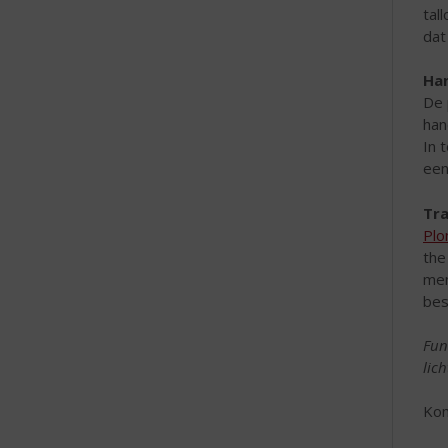
tal
dat
Ha
De 
han
In 
een
Tra
Plo
the
men
bes
Fun
lic
Kom