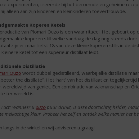
loze experimenten, creëerde hij het beroemde en geheime rece
 hij alleen aan zijn kinderen en kleinkinderen toevertrouwde.
ndgemaakte Koperen Ketels
productie van Plomari Ouzo is een waar ritueel. Het gebeurt op ex
dgemaakte koperen still welke vandaag de dag nog steeds door 
totaal zijn er maar liefst 18 van deze kleine koperen stills in de di
 kleinere ketel tot een superieur distillaat leidt.
ditionele Distillatie
mari Ouzo
wordt dubbel gedistilleerd, waarbij elke distillatie maa
 better the distillate”. Het ‘hart’ van het distillaat en tegelijkerti
 wereldwijd van geniet. Een combinatie van vakmanschap en Gri
te ter wereld is.
 Fact: Wanneer u
ouzo
puur drinkt, is deze doorzichtig helder, maa
hte melkachtige kleur. Probeer het zelf en ontdek welke manier het bes
 langs in de winkel en wij adviseren u graag!