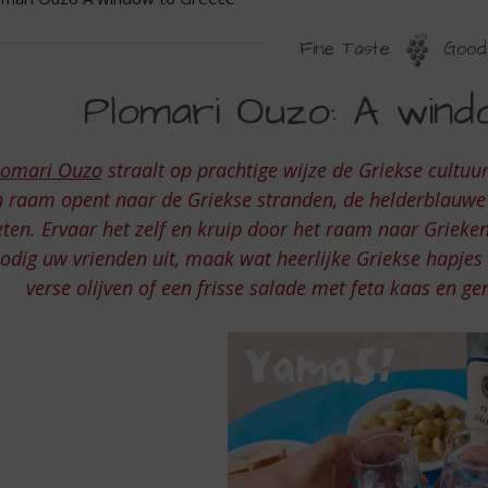
Fine Taste
Good 
LOMARI
Plomari Ouzo: A win
UZO
lomari Ouzo
straalt op prachtige wijze de Griekse cultuur
INDOW
 raam opent naar de Griekse stranden, de helderblauwe 
O
eten. Ervaar het zelf en kruip door het raam naar Griek
odig uw vrienden uit, maak wat heerlijke Griekse hapjes z
REECE
verse olijven of een frisse salade met feta kaas en gen