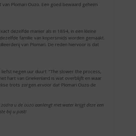
pt van Plomari Ouzo. Een goed bewaard geheim
act dezelfde manier als in 1894, in een kleine
dezelfde familie van kopersmids worden gemaakt.
stilleerderij van Plomari. De reden hiervoor is dat
r liefst negen uur duurt: “The slower the process,
jd het hart van Griekenland is wat overblijft en waar
ekse trots zorgen ervoor dat Plomari Ouzo de
r zodra u de ouzo aanlengt met water krijgt deze een
te bij u past!