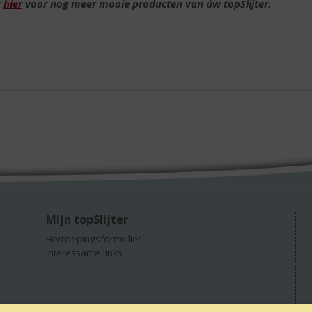
k
hier
voor nog meer mooie producten van úw topSlijter.
Mijn topSlijter
Herroepingsformulier
Interessante links