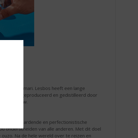
het dorp Plomari. Lesbos heeft een lange
altijd nog geproduceerd en gedistilleerd door
n de 19e eeuw.
is, een volhardende en perfectionistische
zou onderscheiden van alle anderen. Met dit doel
e ouzo. Na de hele wereld over te reizen en