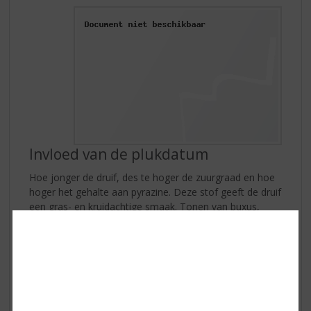
Invloed van de plukdatum
Hoe jonger de druif, des te hoger de zuurgraad en hoe
hoger het gehalte aan pyrazine. Deze stof geeft de druif
een gras- en kruidachtige smaak. Tonen van buxus,
paprika en vlierbes overheersen. Wanneer de druiven
langer gerijpt zijn, vermindert de hoeveelheid pyrazine.
Hierdoor ontwikkelt de smaak van de druif naar meer
fruitige tonen van passievrucht en kruisbes. Overrijpe
druiven kunnen zelfs tonen ontwikkelen van meloen.