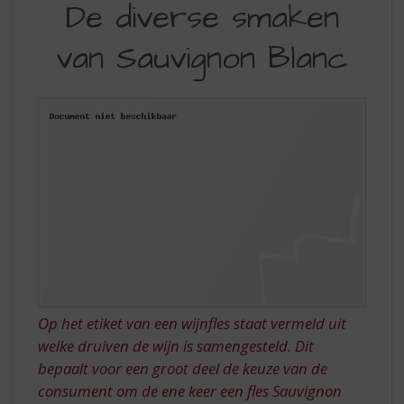
S
De diverse smaken
DIVERSE
p
r
van Sauvignon Blanc
SMAKEN
i
VAN
n
g
SAUVIGNON
n
BLANC
a
a
r
d
e
n
a
v
i
g
Op het etiket van een wijnfles staat vermeld uit
a
t
welke druiven de wijn is samengesteld. Dit
i
bepaalt voor een groot deel de keuze van de
e
consument om de ene keer een fles Sauvignon