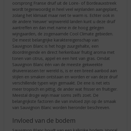
oorsprong Franse druif uit de Loire- of Bordeauxstreek
wordt tegenwoordig in heel veel wijnlanden aangeplant,
zolang het klimaat maar niet te warm is. Echter ook in
de andere ‘nieuwe' wijnwereld landen kunt u deze druif
aantreffen en dan met name in de hoog gelegen
wijngaarden, de zogenaamde Cool Climate gebieden.
De meest belangrijke karaktereigenschap van
Sauvignon Blanc is het hoge zuurgehalte, een
doordringende en direct herkenbaar fruitig aroma met
tonen van citrus, appel en een hint van gras. Omdat
Sauvignon Blanc één van de meeste gekweekte
druivenrassen ter wereld is, is er een breed aanbod aan
stijlen en smaken ontstaan en worden er van deze druif
verschillende typen wijn gemaakt. De ene is net iets
meer tropisch en pittig, de ander wat frisser en fruitiger.
Meestal droge wijn maar soms zelfs zoet. De
belangrijkste factoren die van invloed zijn op de smaak
van Sauvignon Blanc worden hieronder beschreven.
Invloed van de bodem
Sauvignon Blanc houdt van een kalkrijke bodem. Vooral