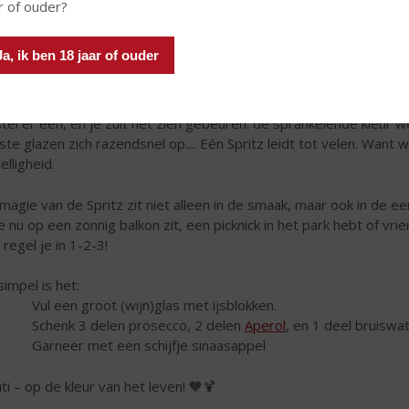
r of ouder?
Ja, ik ben 18 jaar of ouder
tel er één, en je zult het zien gebeuren: de sprankelende kleur w
ste glazen zich razendsnel op.... Eén Spritz leidt tot velen. Want wa
elligheid.
magie van de Spritz zit niet alleen in de smaak, maar ook in de 
je nu op een zonnig balkon zit, een picknick in het park hebt of vr
 regel je in 1-2-3!
simpel is het:
Vul een groot (wijn)glas met ijsblokken.
 Schenk 3 delen prosecco, 2 delen
Aperol
, en 1 deel bruiswat
Garneer met een schijfje sinaasappel
uti – op de kleur van het leven! 🧡🍹