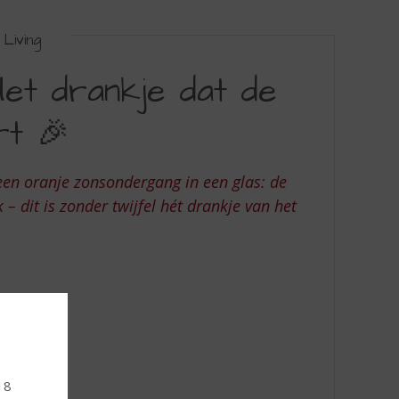
Living
Het drankje dat de
rt 🎉
 een oranje zonsondergang in een glas: de
 – dit is zonder twijfel hét drankje van het
 18