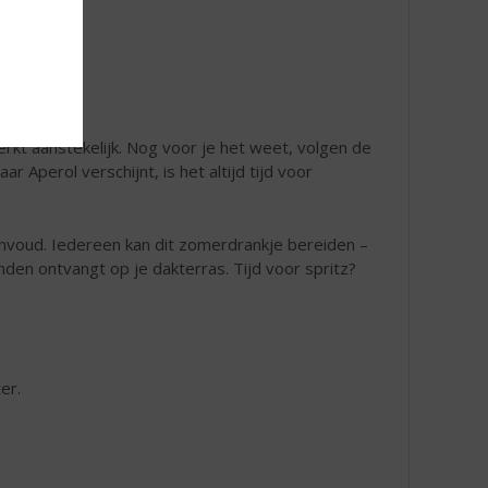
erkt aanstekelijk. Nog voor je het weet, volgen de
ar Aperol verschijnt, is het altijd tijd voor
eenvoud. Iedereen kan dit zomerdrankje bereiden –
ienden ontvangt op je dakterras. Tijd voor spritz?
er.