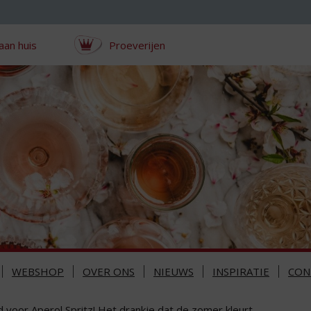
aan huis
Proeverijen
WEBSHOP
OVER ONS
NIEUWS
INSPIRATIE
CON
d voor Aperol Spritz! Het drankje dat de zomer kleurt