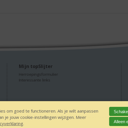
Mijn topSlijter
Herroepingsformulier
Interessante links
es om goed te functioneren. Als je wilt aanpassen
Schakel
 je jouw cookie-instellingen wijzigen. Meer
GEEN 18 GEEN alcohol
IDIN/ITSME
sitemap
Privacy Statement
Dis
Alleen 
cyverklaring
.