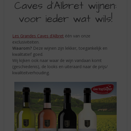
S
Caves d'Albret wijnen:
D'ALBRET
p
r
voor ieder wat wils!
WIJNEN:
i
VOOR
n
g
IEDER
Les Grandes Caves d’Albret
één van onze
n
exclusiviteiten.
WAT
a
Waarom?
Deze wijnen zijn lekker, toegankelijk en
a
WILS
kwalitatief goed.
r
Wij kijken ook naar waar de wijn vandaan komt
d
(geschiedenis), de looks en uiteraard naar de prijs/
e
kwaliteitverhouding.
n
a
v
i
g
a
t
i
e