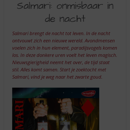
S
Salmari: onmisbaar in
KWALITEIT
p
r
de nacht
UIT
i
FINLAND
n
g
Salmari brengt de nacht tot leven. In de nacht
n
ontvouwt zich een nieuwe wereld. Avondmensen
a
voelen zich in hun element, paradijsvogels komen
a
los. In deze donkere uren voelt het leven magisch.
r
d
Nieuwsgierigheid neemt het over, de tijd staat
e
stil. Alles komt samen. Start je zoektocht met
n
Salmari, vind je weg naar het zwarte goud.
a
v
i
g
a
t
i
e