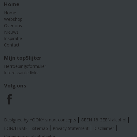
Home
Home
Webshop
Over ons
Nieuws
Inspiratie
Contact
Mijn topSlijter
Herroepingsformulier
Interessante links
Volg ons
F
a
Designed by YOOKY smart concepts
GEEN 18 GEEN alcohol
c
IDIN/ITSME
sitemap
Privacy Statement
Disclaimer
Verantwoord alcoholgebruik