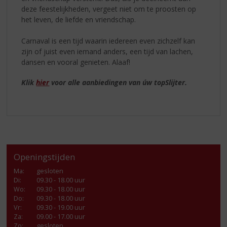
deze feestelijkheden, vergeet niet om te proosten op
het leven, de liefde en vriendschap.
Carnaval is een tijd waarin iedereen even zichzelf kan
zijn of juist even iemand anders, een tijd van lachen,
dansen en vooral genieten. Alaaf!
Klik
hier
voor alle aanbiedingen van úw topSlijter.
Openingstijden
Ma
:
gesloten
Di
:
09.30 - 18.00 uur
Wo
:
09.30 - 18.00 uur
Do
:
09.30 - 18.00 uur
Vr
:
09.30 - 19.00 uur
Za
:
09.00 - 17.00 uur
Zo:
gesloten