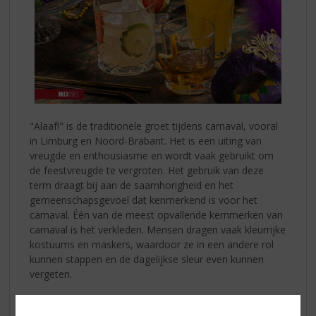
"Alaaf!" is de traditionele groet tijdens carnaval, vooral
in Limburg en Noord-Brabant. Het is een uiting van
vreugde en enthousiasme en wordt vaak gebruikt om
de feestvreugde te vergroten. Het gebruik van deze
term draagt bij aan de saamhorigheid en het
gemeenschapsgevoel dat kenmerkend is voor het
carnaval. Één van de meest opvallende kernmerken van
carnaval is het verkleden. Mensen dragen vaak kleurrijke
kostuums en maskers, waardoor ze in een andere rol
kunnen stappen en de dagelijkse sleur even kunnen
vergeten.
Feestelijke Drankjes 🎉