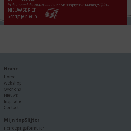
In de maand december hanteren we aangepaste openingstijden.
NIEUWSBRIEF
Schrijf je hier in
Home
Home
Webshop
Over ons
Nieuws
Inspiratie
Contact
Mijn topSlijter
Herroepingsformulier