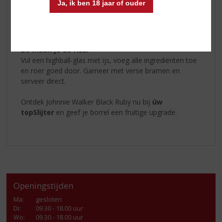
Ja, ik ben 18 jaar of ouder
– 10 ml (Monin) bramensiroop
– 100 ml bruiswater
– Garnering: verse bramen
Zo maak je de Fizz:
Vul een highball-glas met ijs, voeg alle ingrediënten toe
en roer goed door. Garneer met verse bramen en
serveer direct.
Ontdek Johnnie Walker Black Ruby nu bij
úw
topSlijter
en geef je borrel een fruitige upgrade.
Openingstijden
Ma
:
gesloten
Di
:
09.30 - 18.00 uur
Wo
:
09.30 - 18.00 uur