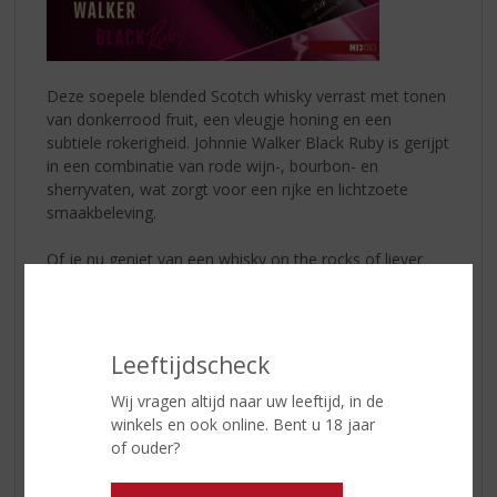
Deze soepele blended Scotch whisky verrast met tonen
van donkerrood fruit, een vleugje honing en een
subtiele rokerigheid. Johnnie Walker Black Ruby is gerijpt
in een combinatie van rode wijn-, bourbon- en
sherryvaten, wat zorgt voor een rijke en lichtzoete
smaakbeleving.
Of je nu geniet van een whisky on the rocks of liever
experimenteert met cocktails, Black Ruby biedt
eindeloos veel mogelijkheden. Perfect om samen met
vrienden te ontdekken.
Leeftijdscheck
Cocktailtip: Black Ruby Fizz
Fris, bruisend en verrassend fruitig
Wij vragen altijd naar uw leeftijd, in de
winkels en ook online. Bent u 18 jaar
Ingrediënten:
of ouder?
– 40 ml
Johnnie Walker Black Ruby
– 15 ml vers citroensap