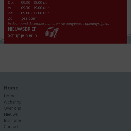
Do
:
09.30 - 18.00 uur
Vr
:
09.30 - 19.00 uur
Za
:
09.00 - 17.00 uur
Zo:
gesloten
In de maand december hanteren we aangepaste openingstijden.
NIEUWSBRIEF
Schrijf je hier in
Home
Home
Webshop
Over ons
Nieuws
Inspiratie
Contact