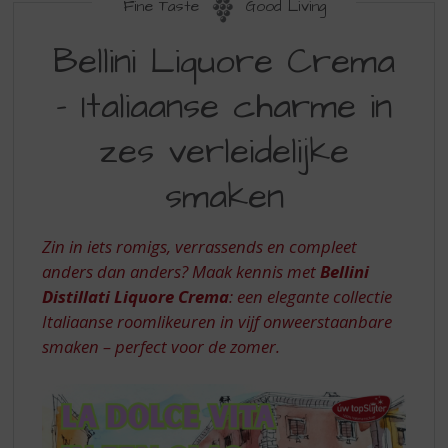
S
Fine Taste
Good Living
p
BELLINI
r
Bellini Liquore Crema
LIQUORE
i
n
– Italiaanse charme in
CREMA
g
–
n
zes verleidelijke
a
ITALIAANSE
a
smaken
CHARME
r
d
IN
e
Zin in iets romigs, verrassends en compleet
ZES
n
anders dan anders? Maak kennis met
Bellini
a
VERLEIDELIJKE
Distillati Liquore Crema
: een elegante collectie
v
SMAKEN
i
Italiaanse roomlikeuren in vijf onweerstaanbare
g
smaken – perfect voor de zomer.
a
t
i
e