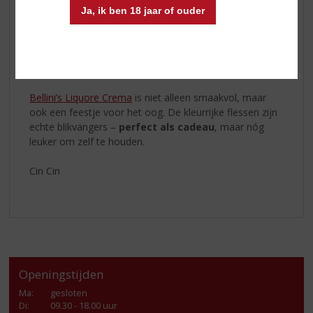
citroencocktail bij zonsondergang
, een
romige
Ja, ik ben 18 jaar of ouder
pistachemix met espresso
na het eten, of een
bosvruchten-shake met ijs
op een zomerse middag.
Laat je inspireren via
bellinidistillati.nl
– daar vind je
recepten die net zo verleidelijk zijn als de likeur zelf.
Bellini’s Liquore Crema
is niet alleen smaakvol, maar
ook een feestje voor het oog. De kleurrijke flessen zijn
echte blikvangers –
perfect als cadeau
, maar nóg
leuker om zelf te houden.
Cin Cin
Openingstijden
Ma
:
gesloten
Di
:
09.30 - 18.00 uur