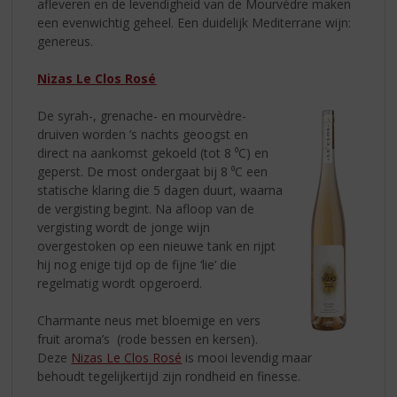
afleveren en de levendigheid van de Mourvèdre maken
een evenwichtig geheel. Een duidelijk Mediterrane wijn:
genereus.
Nizas Le Clos Rosé
De syrah-, grenache- en mourvèdre-
druiven worden ’s nachts geoogst en
direct na aankomst gekoeld (tot 8 ⁰C) en
geperst. De most ondergaat bij 8 ⁰C een
statische klaring die 5 dagen duurt, waarna
de vergisting begint. Na afloop van de
vergisting wordt de jonge wijn
overgestoken op een nieuwe tank en rijpt
hij nog enige tijd op de fijne ‘lie’ die
regelmatig wordt opgeroerd.
Charmante neus met bloemige en vers
fruit aroma’s (rode bessen en kersen).
Deze
Nizas Le Clos Rosé
is mooi levendig maar
behoudt tegelijkertijd zijn rondheid en finesse.