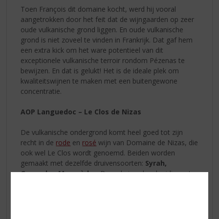
Toen François dit domaine kocht, werd hij vooral
aangetrokken door het feit dat de wijngaarden op zeer
oude vulkanische grond liggen. En oude vulkanische
grond is niet zoveel te vinden in Frankrijk. Dat gaf hem
een extra kick om het ware potentieel van dit
exceptionele vulkanische terroir rondom Pézenas te
bewijzen. En dat is gelukt! Het is de ideale plek om
kwaliteitswijnen te maken met een buitengewone
concentratie.
AOP Languedoc – Le Clos de Nizas
De vulkanische ondergrond komt heel goed tot zijn
recht in de
rode
en
rosé
wijn van Domaine de Nizas, die
ook wel Le Clos wordt genoemd. Beiden worden
gemaakt met dezelfde druivensoorten:
Syrah,
Grenache, Mourvèdre.
De rode is gul en kruidig met
veel rood fruit. De rosé is ook gul en kruidig maar heel
verfijnd.