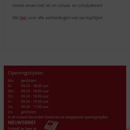
Geniet ervan met vis en schaal- en schelpdieren!
Klik
hier
voor alle aanbiedingen van úw topSlijter
Openingstijden
Ma
:
gesloten
Di
:
09.30 - 18.00 uur
Wo
:
09.30 - 18.00 uur
Do
:
09.30 - 18.00 uur
Vr
:
09.30 - 19.00 uur
Za
:
09.00 - 17.00 uur
Zo:
gesloten
In de maand december hanteren we aangepaste openingstijden.
NIEUWSBRIEF
Schrijf je hier in