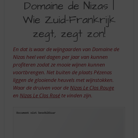
S
Domaine de Nizas |
DE
p
r
Wie Zuid-Frankrijk
NIZAS
i
|
n
zegt, zegt zon!
g
WIE
n
ZUID-
a
En dat is waar de wijngaarden van Domaine de
a
FRANKRIJK
Nizas heel veel dagen per jaar van kunnen
r
profiteren zodat ze mooie wijnen kunnen
ZEGT
d
voortbrengen. Net buiten de plaats Pézenas
e
ZEGT
n
liggen de glooiende heuvels met wijnstokken.
ZON
a
Waar de druiven voor de
Nizas Le Clos Rouge
v
en
Nizas Le Clos
Rosé
te vinden zijn.
i
g
a
t
i
e