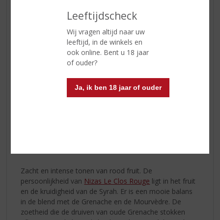
Nizas Le Clos Rouge
Leeftijdscheck
De druiven worden ’s nachts -koel-
Wij vragen altijd naar uw
geoogst; de syrah en mourvèdre
leeftijd, in de winkels en
ondergaan een koude schilweking (bij
ook online. Bent u 18 jaar
12 ⁰C) gedurende 5 dagen. Een paar
of ouder?
keer per dag loopt een deel van het sap
af: zo komen kleur en de voorlopers
van de aroma’s vrij. Dan wordt de
Ja, ik ben 18 jaar of ouder
temperatuur verhoogd tot de vergisting
spontaan op gang komt. Zodra de
gisting klaar is, wordt de hoed van
schilletjes net zo vaak en lang
ondergeduwd tot de juiste hoeveelheid tannine
onttrokken is.
Zacht en intense tonen van rood fruit. De
persoonlijkheid van
Nizas Le Clos Rouge
ligt in het fruit
en de kruidigheid van de Syrah. Er is een mooie balans
in de blend met de Grenache en de Mourvèdre. De
zoetheid die de druiven van oude Grenache stokken