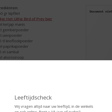
rediënten:
0 gr kipfilet
ikje Het Uiltje Bird of Prey bier
 el ketjap manis
 tl gemberpoeder
 tl uienpoeder
,5 tl knoflookpoeder
 el paprikapoeder
,5 el sambal
 el ahornsiroop
maakt u het:
j de kipfilet in blokjes en meng deze in een kom
 alle ingrediënten en giet hier het bier bij. Zet
schaal afgedekt 1 dag in de koelkast. Rijg vervolgens aan een st
ck Daniel's barbecuesaus
Leeftijdscheck
e enorm populaire typisch Amerikaanse barbecuesaus mag niet o
Wij vragen altijd naar uw leeftijd, in de winkels
en ook online. Bent u 18 jaar of ouder?