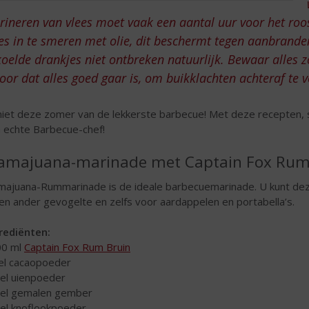
ineren van vlees moet vaak een aantal uur voor het roo
es in te smeren met olie, dit beschermt tegen aanbrande
oelde drankjes niet ontbreken natuurlijk. Bewaar alles z
oor dat alles goed gaar is, om buikklachten achteraf te
iet deze zomer van de lekkerste barbecue! Met deze recepten, s
 echte Barbecue-chef!
majuana-marinade met Captain Fox Rum
ajuana-Rummarinade is de ideale barbecuemarinade. U kunt deze
 en ander gevogelte en zelfs voor aardappelen en portabella’s.
rediënten:
00 ml
Captain Fox Rum Bruin
 el cacaopoeder
 el uienpoeder
 el gemalen gember
 el knoflookpoeder