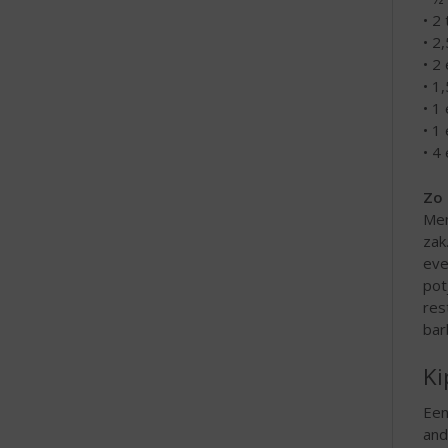
• 2
• 2
• 2
• 1
• 1
• 1
• 4
Zo 
Men
zak
eve
pot
res
bar
Ki
Een
and