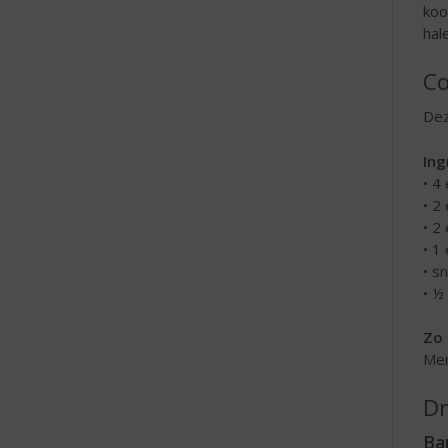
koo
hal
Co
Dez
Ing
• 4
• 2
• 2
• 1
• s
• ½
Zo 
Men
Dr
Ba