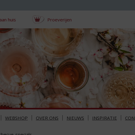
aan huis
Proeverijen
WEBSHOP
OVER ONS
NIEUWS
INSPIRATIE
CON
rbecue-specials