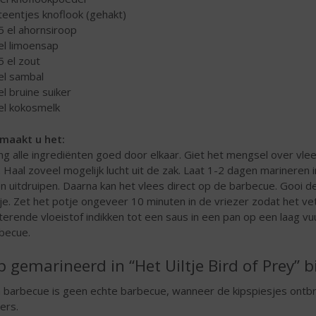
 teentjes knoflook (gehakt)
,5 el ahornsiroop
 el limoensap
,5 el zout
 el sambal
 el bruine suiker
 el kokosmelk
maakt u het:
g alle ingrediënten goed door elkaar. Giet het mengsel over vlees
. Haal zoveel mogelijk lucht uit de zak. Laat 1-2 dagen marineren i
n uitdruipen. Daarna kan het vlees direct op de barbecue. Gooi de
je. Zet het potje ongeveer 10 minuten in de vriezer zodat het vet
terende vloeistof indikken tot een saus in een pan op een laag v
becue.
p gemarineerd in “Het Uiltje Bird of Prey” b
 barbecue is geen echte barbecue, wanneer de kipspiesjes ontbr
ers.