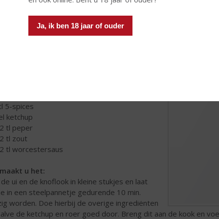
rediënten:
 teentjes knoflook
Ja, ik ben 18 jaar of ouder
 grote ui
 el bruine basterd suiker
el azijn
 tl stroop
 el
Jack Daniel’s whiskey
 el Hollandse mosterd
el chili poeder
 tl 5-spices
 el ketchup
/2 tl peper
2 tl zout
/2 tl worcestersaus
maakt u het:
j de ui en de knoflook in kleine stukjes en laat
e in een steelpannetje gedurende 10 min.
zig worden. Doe hierbij de overige ingrediënten
alve de ketchup en roer goed door. Breng dit aan de kook en vo