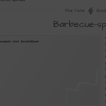
Fine Taste
Good 
ARBECUE-
Barbecue-sp
PECIALS