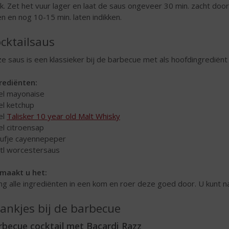
k. Zet het vuur lager en laat de saus ongeveer 30 min. zacht do
en en nog 10-15 min. laten indikken.
cktailsaus
e saus is een klassieker bij de barbecue met als hoofdingrediënt 
rediënten:
 el mayonaise
 el ketchup
 el
Talisker 10 year old Malt Whisky
 el citroensap
nufje cayennepeper
 tl worcestersaus
maakt u het:
g alle ingrediënten in een kom en roer deze goed door. U kunt 
ankjes bij de barbecue
rbecue cocktail met Bacardi Razz