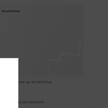
okje en leg deze op de barbecue.
ntbreken bij uw barbecue!