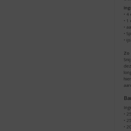
Ing
• 4
• 1
• a
• Sp
• ij
Zo 
Sni
dez
lon
hie
aar
Ba
Ing
• 2
• 2
• 2