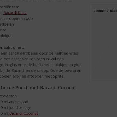
rediënten:
 el
Bacardi Razz
 el aardbeiensiroop
ardbeien
rite
sblokjes
maakt u het:
j een aantal aardbeien door de helft en vries
e een nacht van te voren in. Vul een
gdrinkglas voor de helft met ijsblokjes en giet
rbij de Bacardi en de siroop. Doe de bevroren
dbeien erbij en aftoppen met Sprite.
rbecue Punch met Bacardi Coconut
rediënten:
50 ml ananassap
50 ml jus d’orange
00 ml
Bacardi Coconut