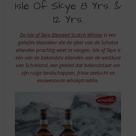
S
Isle Of Skye 8 Yrs. &
OF
p
r
12 Yrs.
SKYE
i
8
n
g
De Isle of Skye Blended Scotch Whisky
is een
YRSEN
n
geliefde klassieker die de sfeer van de Schotse
12
a
eilanden prachtig weet te vangen. Isle of Skye is
a
YRS
één van de bekendste eilanden aan de westkust
r
d
van Schotland, een gebied dat bekendstaat om
e
zijn ruige landschappen, frisse zeelucht en
n
eeuwenoude whiskytraditie.
a
v
i
g
a
t
i
e