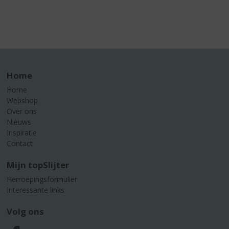
Home
Home
Webshop
Over ons
Nieuws
Inspiratie
Contact
Mijn topSlijter
Herroepingsformulier
Interessante links
Volg ons