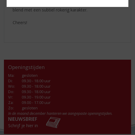
liefhebbers die op zoek zijn naar een klassieke Schotse
blend met een subtiel rokerig karakter.
Cheers!
Openingstijden
Ma
:
gesloten
Di
:
09.30 - 18.00 uur
Wo
:
09.30 - 18.00 uur
Do
:
09.30 - 18.00 uur
Vr
:
09.30 - 19.00 uur
Za
:
09.00 - 17.00 uur
Zo:
gesloten
In de maand december hanteren we aangepaste openingstijden.
NIEUWSBRIEF
Schrijf je hier in