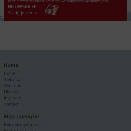
In de maand december hanteren we aangepaste openingstijden.
NIEUWSBRIEF
Schrijf je hier in
Home
Home
Webshop
Over ons
Nieuws
Inspiratie
Contact
Mijn topSlijter
Herroepingsformulier
Interessante links