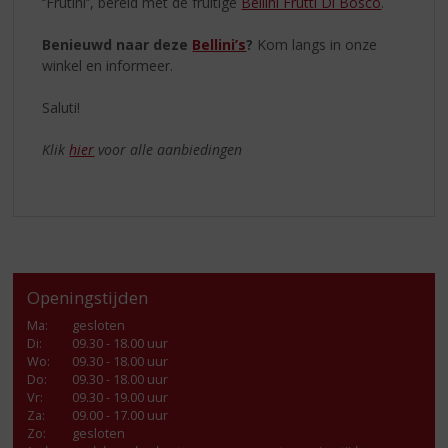
‘’Frutini’’, bereid met de fruitige
Bellini Frutti Di Bosco
.
Benieuwd naar deze
Bellini’s
?
Kom langs in onze
winkel en informeer.
Saluti!
Klik
hier
voor alle aanbiedingen
Openingstijden
Ma
:
gesloten
Di
:
09.30 - 18.00 uur
Wo
:
09.30 - 18.00 uur
Do
:
09.30 - 18.00 uur
Vr
:
09.30 - 19.00 uur
Za
:
09.00 - 17.00 uur
Zo:
gesloten