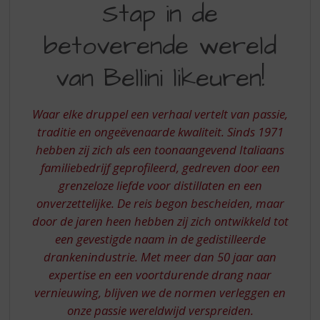
S
Stap in de
IN
p
r
betoverende wereld
DE
i
BETOVERENDE
n
van Bellini likeuren!
g
WERELD
n
VAN
a
Waar elke druppel een verhaal vertelt van passie,
a
BELLINI
traditie en ongeëvenaarde kwaliteit. Sinds 1971
r
hebben zij zich als een toonaangevend Italiaans
LIKEUREN
d
familiebedrijf geprofileerd, gedreven door een
e
n
grenzeloze liefde voor distillaten en een
a
onverzettelijke. De reis begon bescheiden, maar
v
door de jaren heen hebben zij zich ontwikkeld tot
i
een gevestigde naam in de gedistilleerde
g
drankenindustrie. Met meer dan 50 jaar aan
a
t
expertise en een voortdurende drang naar
i
vernieuwing, blijven we de normen verleggen en
e
onze passie wereldwijd verspreiden.