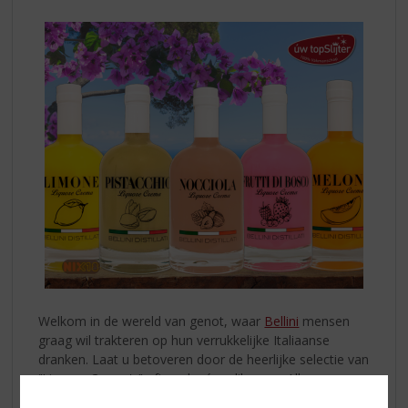
Welkom in de wereld van genot, waar
Bellini
mensen
graag wil trakteren op hun verrukkelijke Italiaanse
dranken. Laat u betoveren door de heerlijke selectie van
‘’Liquore Crema's’’ oftewel créme likeuren. Allen
doordrenkt met de authentieke smaak van Italië en