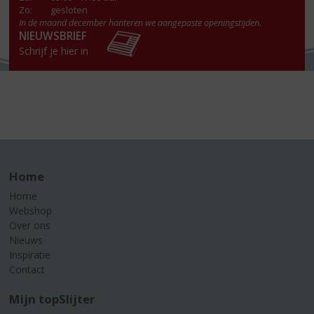
Zo:
gesloten
In de maand december hanteren we aangepaste openingstijden.
NIEUWSBRIEF
Schrijf je hier in
Home
Home
Webshop
Over ons
Nieuws
Inspiratie
Contact
Mijn topSlijter