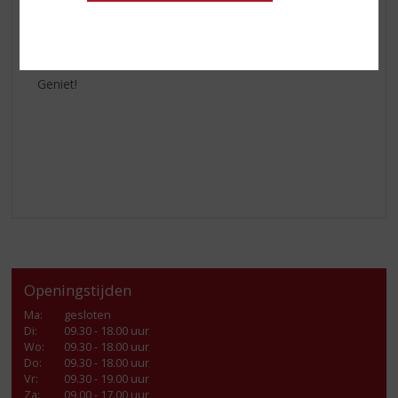
juist als stijlvol cadeau. Serveer puur, met een druppel
water of in een verfijnde whiskycocktail en ontdek
waarom deze single malt wereldwijd zo geliefd is.
Geniet!
Openingstijden
Ma
:
gesloten
Di
:
09.30 - 18.00 uur
Wo
:
09.30 - 18.00 uur
Do
:
09.30 - 18.00 uur
Vr
:
09.30 - 19.00 uur
Za
:
09.00 - 17.00 uur