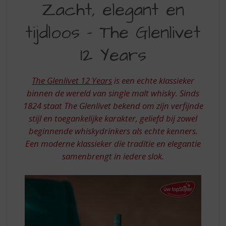
S
Zacht, elegant en
ELEGANT
p
r
tijdloos – The Glenlivet
EN
i
TIJDLOOS
n
12 Years
g
–
n
THE
a
The Glenlivet 12 Years
is een echte klassieker
a
GLENLIVET
binnen de wereld van single malt whisky. Sinds
r
1824 staat The Glenlivet bekend om zijn verfijnde
12
d
stijl en toegankelijke karakter, geliefd bij zowel
e
YEARS
n
beginnende whiskydrinkers als echte kenners.
a
Een moderne klassieker die traditie en elegantie
v
samenbrengt in iedere slok.
i
g
a
t
i
e