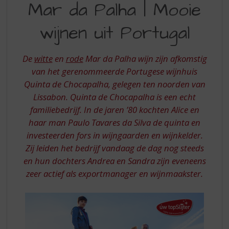
S
Mar da Palha | Mooie
DA
p
r
wijnen uit Portugal
PALHA
i
WIJNEN
n
g
De
witte
en
rode
Mar da Palha wijn zijn afkomstig
UIT
n
van het gerenommeerde Portugese wijnhuis
PORTUGAL
a
Quinta de Chocapalha, gelegen ten noorden van
a
Lissabon. Quinta de Chocapalha is een echt
r
d
familiebedrijf. In de jaren ’80 kochten Alice en
e
haar man Paulo Tavares da Silva de quinta en
n
investeerden fors in wijngaarden en wijnkelder.
a
Zij leiden het bedrijf vandaag de dag nog steeds
v
en hun dochters Andrea en Sandra zijn eveneens
i
zeer actief als exportmanager en wijnmaakster.
g
a
t
i
e