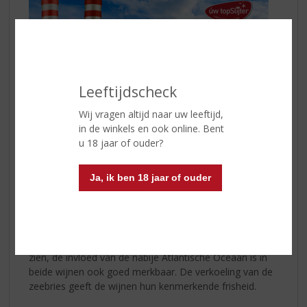
Leeftijdscheck
Wij vragen altijd naar uw leeftijd,
in de winkels en ook online. Bent
u 18 jaar of ouder?
Ja, ik ben 18 jaar of ouder
De
witte
en
rode
Mar de Palha zijn qua stijl de twee
meest internationale wijnen van Chocapalha.
Het laat niet alleen de veelzijdigheid van het wijngoed
zien, de invloed van de nabije Atlantische Oceaan is in
beide wijnen ook goed merkbaar. De verkoeling van de
zeebries geeft de wijnen hun kenmerkende frisheid.