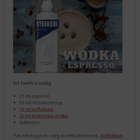
Dit heeft u nodig:
25 ml espresso
10 ml rietsuikersiroop
10 ml koffielikeur
20 ml Wyborowa wodka
IJsklontjes
Pak een kopje en voeg de rietsuikersiroop,
koffielikeur
,