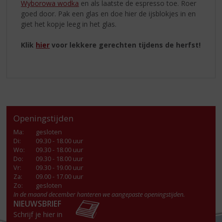
Wyborowa wodka
en als laatste de espresso toe. Roer
goed door. Pak een glas en doe hier de ijsblokjes in en
giet het kopje leeg in het glas.
Klik
hier
voor lekkere gerechten tijdens de herfst!
Openingstijden
Ma
:
gesloten
Di
:
09.30 - 18.00 uur
Wo
:
09.30 - 18.00 uur
Do
:
09.30 - 18.00 uur
Vr
:
09.30 - 19.00 uur
Za
:
09.00 - 17.00 uur
Zo:
gesloten
In de maand december hanteren we aangepaste openingstijden.
NIEUWSBRIEF
Schrijf je hier in