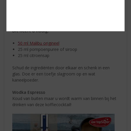
Dit heeft u nodig:
50 ml Malibu origineel
25 ml pompoenpuree of siroop
25 ml citroensap
Schud de ingrediënten door elkaar en schenk in een
glas. Doe er een toefje slagroom op en wat
kaneelpoeder.
Wodka Espresso
Koud van buiten maar u wordt warm van binnen bij het
drinken van deze koffiecocktail!