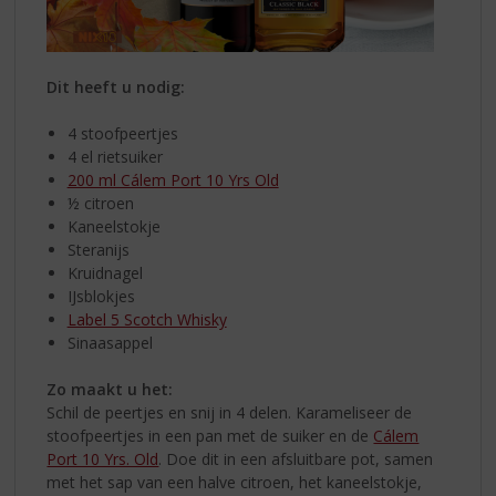
Dit heeft u nodig:
4 stoofpeertjes
4 el rietsuiker
200 ml Cálem Port 10 Yrs Old
½ citroen
Kaneelstokje
Steranijs
Kruidnagel
IJsblokjes
Label 5 Scotch Whisky
Sinaasappel
Zo maakt u het:
Schil de peertjes en snij in 4 delen. Karameliseer de
stoofpeertjes in een pan met de suiker en de
Cálem
Port 10 Yrs. Old
. Doe dit in een afsluitbare pot, samen
met het sap van een halve citroen, het kaneelstokje,