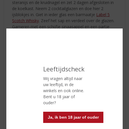
steranijs en de kruidnagel en zet 2 dagen afgesloten in
de koelkast. Neem 2 cocktailglazen en doe hier 2
ijsblokjes in. Giet in ieder glas een barmaatje
Label 5
Scotch Whisky
. Zeef het sap en verdeel over de glazen.
Garneren met een schijfje sinaasappel en een partje
peer.
PompoenPons!
Hoeveel halloween net voorbij is, is deze cocktail zeker
een aanrader. Om uw vingers bij af te bijten... uhh likken.
Leeftijdscheck
Wij vragen altijd naar
uw leeftijd, in de
winkels en ook online.
Bent u 18 jaar of
ouder?
Ja, ik ben 18 jaar of ouder