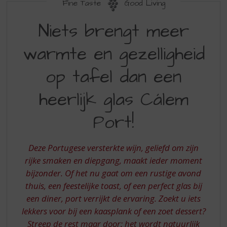
S
Fine Taste
Good Living
p
NIETS
r
Niets brengt meer
BRENGT
i
n
warmte en gezelligheid
MEER
g
WARMTE
n
op tafel dan een
a
EN
a
heerlijk glas Cálem
GEZELLIGHEID
r
d
OP
Port!
e
TAFEL
n
a
DAN
Deze Portugese versterkte wijn, geliefd om zijn
v
EEN
rijke smaken en diepgang, maakt ieder moment
i
g
bijzonder. Of het nu gaat om een rustige avond
HEERLIJK
a
thuis, een feestelijke toast, of een perfect glas bij
GLAS
t
een diner, port verrijkt de ervaring. Zoekt u iets
i
CALEM
lekkers voor bij een kaasplank of een zoet dessert?
e
PORT
Streep de rest maar door: het wordt natuurlijk