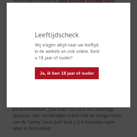
een intense en karaktervolle port. Deze wijn uit een
uitzonderlijk jaar zit boordevol fruitige tonen van kersen
en pruimen, aangevuld met subtiele kruiden. Combineer
deze LBV met een belegen kaas of een krachtige
blauwe kaas zoals Stilton en u heeft een klassieker op
Leeftijdscheck
tafel. Liever zoet? Drink de LBV dan bij een dessert van
pure chocolade, zoals een lavacake. LBV open blijft 3-4
Wij vragen altijd naar uw leeftijd,
dagen goed in de koelkast.
in de winkels en ook online. Bent
u 18 jaar of ouder?
Voor liefhebbers van een zachtere, zoetere port is er de
Cálem Porto Special Reserve Tawny
. Jarenlange
Ja, ik ben 18 jaar of ouder
rijping in houten vaten geeft deze port warme smaken
van karamel, vijgen en rozijnen. Met iedere slok proeft
u de rijping en diepte van de wijn. Deze Tawny, met
aroma’s van krenten en gedroogd fruit, is perfect bij
desserts zoals sticky toffee cake of een
pecannotentaart. Qua kaas? Ga voor een krachtige
Époisses, een verrukkelijke match met de notige tonen
van de Tawny. Deze port kunt u 2-3 maanden open
laten in de koelkast.