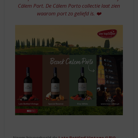
Cálem Port. De Cálem Porto collectie laat zien
waarom port zo geliefd is. ❤️
Neem bijvoorbeeld de
Late Bottled Vintage (LBV)
,