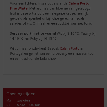
Voor een lichtere, frisse optie is er de
Cálem Porto
Fine White
. Met aroma’s van bloemen en gedroogd
fruit is deze witte port een elegante keuze, heerlijk
gekoeld als aperitief of bij lichte gerechten zoals
salades of vis. Of maak er een cocktail van met tonic.
Serveer port niet te warm!
Wit bij 8-10 °C, Tawny bij
14-16 °C, en Ruby bij 16-18 °C.
Wilt u meer ontdekken? Bezoek
Cálem Porto
in
Portugal en geniet van een proeverij, een museumtour
en een traditionele fado-show!
Openingstijden
Ma
:
gesloten
Di
:
09.30 - 18.00 uur