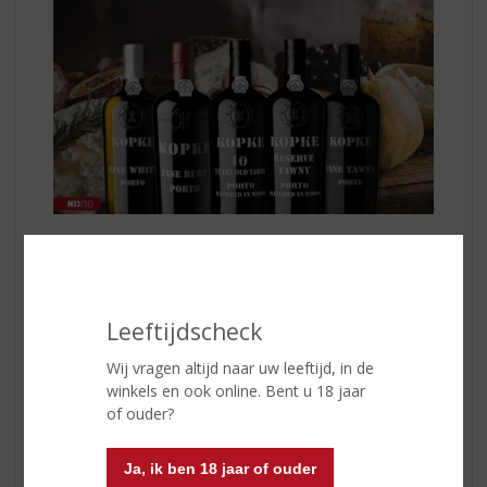
Deze vijf combinaties zorgen gegarandeerd voor een
indrukwekkend kaasplateau:
Ruby Port
: heerlijk bij zachte, jonge kazen en romige
Leeftijdscheck
brie
Fine Tawny Port
: perfect bij kazen met notige tonen
Wij vragen altijd naar uw leeftijd, in de
en gerijpte harde kazen
winkels en ook online. Bent u 18 jaar
White Port
: verrassend goed met geitenkaas en
of ouder?
lichte, romige kazen
10 Years Old Tawny
: heerlijk bij blauwschimmelkaas
Ja, ik ben 18 jaar of ouder
of rijke, volle kaassoorten