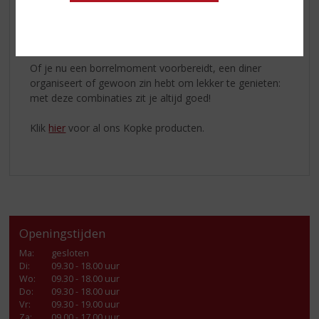
Tawny Reserva
: harde kazen; deze hebben vaak een
rijke, nootachtige smaak die goed samengaat met
de complexiteit van de Kopke Reserve Tawny
Of je nu een borrelmoment voorbereidt, een diner
organiseert of gewoon zin hebt om lekker te genieten:
met deze combinaties zit je altijd goed!
Klik
hier
voor al ons Kopke producten.
Openingstijden
Ma
:
gesloten
Di
:
09.30 - 18.00 uur
Wo
:
09.30 - 18.00 uur
Do
:
09.30 - 18.00 uur
Vr
:
09.30 - 19.00 uur
Za
:
09.00 - 17.00 uur