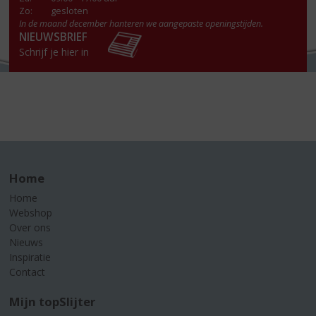
Zo:
gesloten
In de maand december hanteren we aangepaste openingstijden.
NIEUWSBRIEF
Schrijf je hier in
Home
Home
Webshop
Over ons
Nieuws
Inspiratie
Contact
Mijn topSlijter