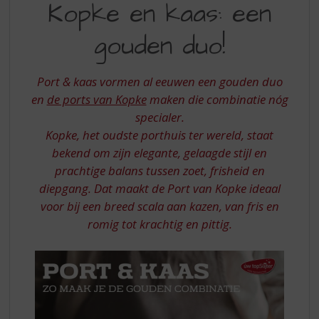
S
Kopke en kaas: een
EN
p
r
gouden duo!
KAAS
i
EEN
n
g
Port & kaas vormen al eeuwen een gouden duo
GOUDEN
n
en
de ports van Kopke
maken die combinatie nóg
DUO
a
specialer.
a
Kopke, het oudste porthuis ter wereld, staat
r
d
bekend om zijn elegante, gelaagde stijl en
e
prachtige balans tussen zoet, frisheid en
n
diepgang. Dat maakt de Port van Kopke ideaal
a
voor bij een breed scala aan kazen, van fris en
v
romig tot krachtig en pittig.
i
g
a
t
i
e