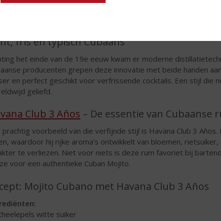
ijd voor onafhankelijkheid, kwam daar verandering in. Vanaf dat
rijgen.
cht, fris en typisch Cubaans
hting het einde van de 19e eeuw kwam er moderne distillatietech
aanse producenten grepen deze innovatie met beide handen aan en
sser en perfect geschikt voor verfrissende cocktails. Een stijl di
eldwijd geliefd.
vana Club 3 Años
– De essentie van Cubaanse 
 prachtig voorbeeld van die verfijnde stijl is Havana Club 3 Años.
en, waardoor hij rijke aroma’s ontwikkelt van bloemen, rietsuiker, c
akter te verliezen. Niet voor niets is deze rum favoriet bij bar
ze voor een authentieke Cuban Mojito.
cept: Mojito Cubano met Havana Club 3 Años
rediënten:
 theelepels witte suiker