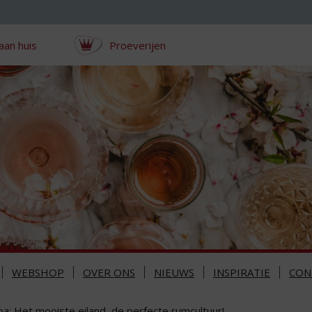
aan huis
Proeverijen
WEBSHOP
OVER ONS
NIEUWS
INSPIRATIE
CON
a: Het mooiste eiland, de perfecte rumcultuur!