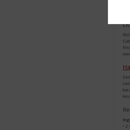
str
te k
Li
Ric
Cub
fri
wer
Ha
Een
vat
kar
keu
Re
Ing
• 2