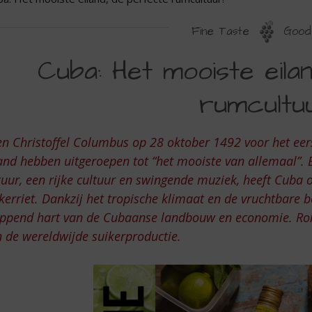
Fine Taste
Good 
UBA:
Cuba: Het mooiste eila
ET
rumcultuu
OOISTE
ILAND,
n Christoffel Columbus op 28 oktober 1492 voor het eers
E
and hebben uitgeroepen tot “het mooiste van allemaal”.
ERFECTE
uur, een rijke cultuur en swingende muziek, heeft Cuba
UMCULTUUR!
kerriet. Dankzij het tropische klimaat en de vruchtbare 
oppend hart van de Cubaanse landbouw en economie. Ro
 de wereldwijde suikerproductie.