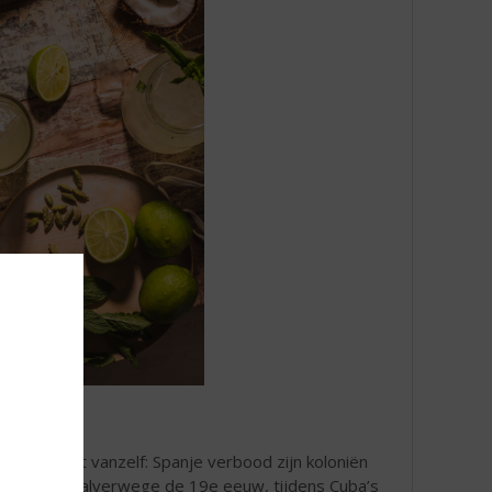
proces niet vanzelf: Spanje verbood zijn koloniën
rrentie. Pas halverwege de 19e eeuw, tijdens Cuba’s