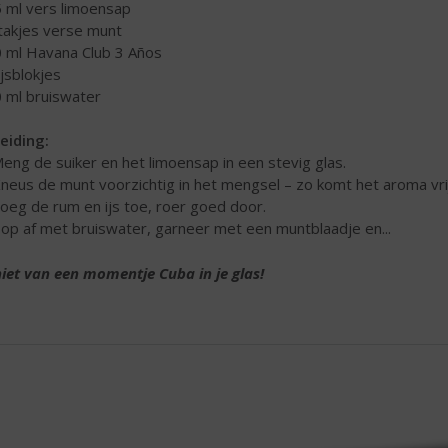
5 ml vers limoensap
 takjes verse munt
0 ml Havana Club 3 Años
ijsblokjes
0 ml bruiswater
eiding:
Meng de suiker en het limoensap in een stevig glas.
Kneus de munt voorzichtig in het mengsel – zo komt het aroma vri
Voeg de rum en ijs toe, roer goed door.
Top af met bruiswater, garneer met een muntblaadje en...
iet van een momentje Cuba in je glas!