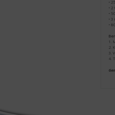
• 2
• 2
• 5
• 3 
• 8
Ber
1. 
2. 
3. 
4. 
Gen