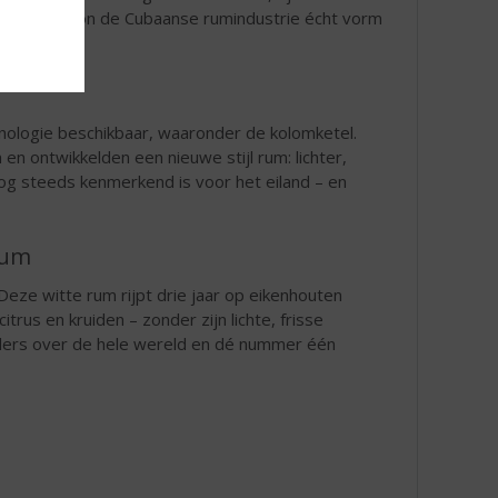
 moment begon de Cubaanse rumindustrie écht vorm
nologie beschikbaar, waaronder de kolomketel.
 ontwikkelden een nieuwe stijl rum: lichter,
e nog steeds kenmerkend is voor het eiland – en
rum
 Deze witte rum rijpt drie jaar op eikenhouten
itrus en kruiden – zonder zijn lichte, frisse
tenders over de hele wereld en dé nummer één