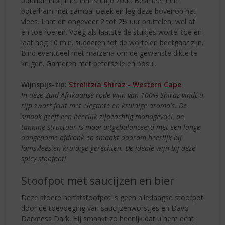
bouillon erbij met een snufje zout. Besmeer een
boterham met sambal oelek en leg deze bovenop het
vlees. Laat dit ongeveer 2 tot 2½ uur pruttelen, wel af
en toe roeren. Voeg als laatste de stukjes wortel toe en
laat nog 10 min. sudderen tot de wortelen beetgaar zijn.
Bind eventueel met maïzena om de gewenste dikte te
krijgen. Garneren met peterselie en bosui.
Wijnspijs-tip:
Strelitzia Shiraz - Western Cape
In deze Zuid-Afrikaanse rode wijn van 100% Shiraz vindt u
rijp zwart fruit met elegante en kruidige aroma's. De
smaak geeft een heerlijk zijdeachtig mondgevoel, de
tannine structuur is mooi uitgebalanceerd met een lange
aangename afdronk en smaakt daarom heerlijk bij
lamsvlees en kruidige gerechten. De ideale wijn bij deze
spicy stoofpot!
Stoofpot met saucijzen en bier
Deze stoere herfststoofpot is geen alledaagse stoofpot
door de toevoeging van saucijzenworstjes en Davo
Darkness Dark. Hij smaakt zo heerlijk dat u hem echt