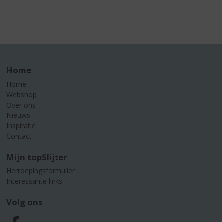
Home
Home
Webshop
Over ons
Nieuws
Inspiratie
Contact
Mijn topSlijter
Herroepingsformulier
Interessante links
Volg ons