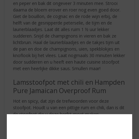
en peper en bak dit ongeveer 3 minuten mee. Strooi
daarna de bloem erover en roer nog even goed door.
Giet de bouillon, de cognac en de rode wijn erbij, de
helft van de gesnipperde peterselie, de tijm en de
laurierblaadjes. Laat dit alles ruim 1 ½ uur lekker
sudderen. Snijd de champignons in vieren en bak ze
lichtbruin. Haal de laurierblaadjes en de takjes tijm uit
de pan en doe de champignons, uien, spekblokjes en
knoflook bij het vlees. Laat nogmaals 30 minuten lekker
door sudderen en u heeft een haute cuisine stoofpot
met een heerlijke dikke saus. Smullen maar!
Lamsstoofpot met chili en Hampden
Pure Jamaican Overproof Rum
Hot en spicy, dat zijn de trefwoorden voor deze
stoofpot. Houdt u van een pittige rum en chili, dan is dit
de stoofpot die u deze herfst moet maken.
Gegarandeerd succes!