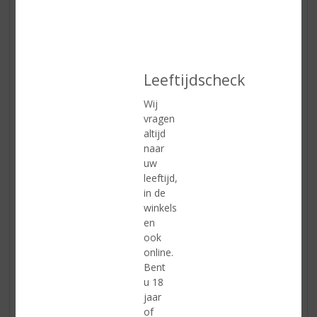
Leeftijdscheck
Wij
vragen
altijd
naar
Ingrediënten:
uw
• 1,5 kg lamsschouder
leeftijd,
• 2 grote uien
in de
• 4 wortelen
winkels
• 3 teentjes knoflook
en
• 50 gr roomboter
ook
• olijfolie
online.
• 3 blaadjes laurier
Bent
• 12 peperkorrels
u 18
• 2 kruidnagels
jaar
• 2 el tomatenketchup
of