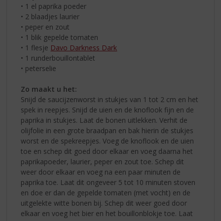
• 1 el paprika poeder
• 2 blaadjes laurier
• peper en zout
• 1 blik gepelde tomaten
• 1 flesje
Davo Darkness Dark
• 1 runderbouillontablet
• peterselie
Zo maakt u het:
Snijd de saucijzenworst in stukjes van 1 tot 2 cm en het
spek in reepjes. Snijd de uien en de knoflook fijn en de
paprika in stukjes. Laat de bonen uitlekken. Verhit de
olijfolie in een grote braadpan en bak hierin de stukjes
worst en de spekreepjes. Voeg de knoflook en de uien
toe en schep dit goed door elkaar en voeg daarna het
paprikapoeder, laurier, peper en zout toe. Schep dit
weer door elkaar en voeg na een paar minuten de
paprika toe. Laat dit ongeveer 5 tot 10 minuten stoven
en doe er dan de gepelde tomaten (met vocht) en de
uitgelekte witte bonen bij. Schep dit weer goed door
elkaar en voeg het bier en het bouillonblokje toe. Laat