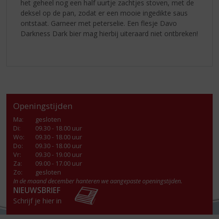
het geheel nog een half uurtje zachtjes stoven, met de
deksel op de pan, zodat er een mooie ingedikte saus
ontstaat. Garneer met peterselie. Een flesje Davo
Darkness Dark bier mag hierbij uiteraard niet ontbreken!
Openingstijden
Ma
:
gesloten
Di
:
09.30 - 18.00 uur
Wo
:
09.30 - 18.00 uur
Do
:
09.30 - 18.00 uur
Vr
:
09.30 - 19.00 uur
Za
:
09.00 - 17.00 uur
Zo:
gesloten
In de maand december hanteren we aangepaste openingstijden.
NIEUWSBRIEF
Schrijf je hier in