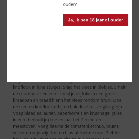
• 1 el bruine suiker
ouder?
• 1 el rode wijnazijn
• 200 ml
Hampden Pure Jamaican Overproof Rum
Ja, ik ben 18 jaar of ouder
• 300 ml runderbouillon
• zout
• 1 snee brood
• 1 el sambal oelek
• 1 el maïzena
• takje peterselie
• bosuitje
Zo maakt u het:
Snijd de uien en wortelen in grove stukken en de
knoflook in fijne stukjes. Snijd het vlees in blokjes. Smelt
de roomboter en een scheutje olijfolie in een grote
braadpan en braad hierin het vlees rondom bruin. Doe
de uien en knoflook erbij en bak deze tot ze glazig zijn.
Voeg blaadjes laurier, peperkorrels en kruidnagel (alles
in een theebuiltje) toe en laat het 2 minuten
meestoven. Voeg daarna de tomatenketchup, bruine
suiker en wijnazijn toe en blus af met de rum. Giet de