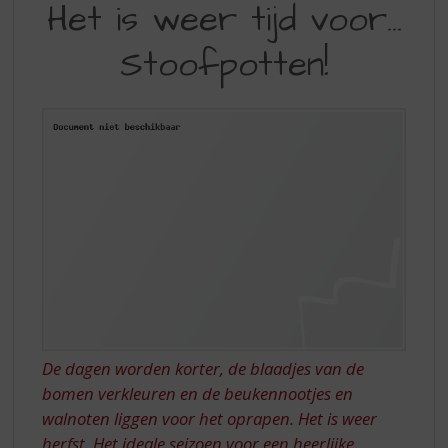
S
Het is weer tijd voor…
IS
p
r
Stoofpotten!
WEER
i
TIJD
n
g
VOOR…
n
STOOFPOTTEN!
a
a
r
d
e
n
a
v
i
g
a
De dagen worden korter, de blaadjes van de
t
bomen verkleuren en de beukennootjes en
i
walnoten liggen voor het oprapen. Het is weer
e
herfst. Het ideale seizoen voor een heerlijke