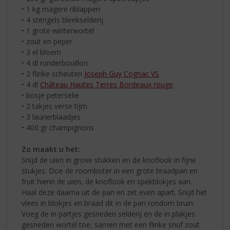
• 1 kg magere riblappen
• 4 stengels bleekselderij
• 1 grote winterwortel
• zout en peper
• 3 el bloem
• 4 dl runderbouillon
• 2 flinke scheuten
Joseph Guy Cognac VS
• 4 dl
Château Hautes Terres Bordeaux rouge
• bosje peterselie
• 2 takjes verse tijm
• 3 laurierblaadjes
• 400 gr champignons
Zo maakt u het:
Snijd de uien in grove stukken en de knoflook in fijne
stukjes. Doe de roomboter in een grote braadpan en
fruit hierin de uien, de knoflook en spekblokjes aan.
Haal deze daarna uit de pan en zet even apart. Snijd het
vlees in blokjes en braad dit in de pan rondom bruin.
Voeg de in partjes gesneden selderij en de in plakjes
gesneden wortel toe, samen met een flinke snuf zout