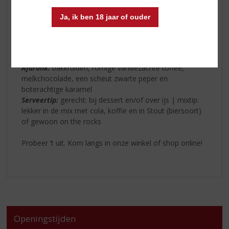
Soort likeur:
whiskeylikeur
Kleur:
donkerbruin/zwart
Ja, ik ben 18 jaar of ouder
Geur:
vanille en karamel in combinatie met whiskey
Smaak:
Shanky's is zwart en zacht met een rijke
zweepachtige smaak die wordt gedomineerd door
pittige Irish whiskeytonen
Afdronk:
bakkruiden, romige vanillezachte toffee,
melkchocolade, een scheut zwarte peper en
boterachtige karamel
Serveertip:
gerecht: bij dessert en/of over ijs | mixtip:
lekker in de mix met cola, koffie en in Stout (biersoort)
of gewoon on the rocks
Probeer ‘t uit. Kom langs in onze winkel of shop online!
Openingstijden