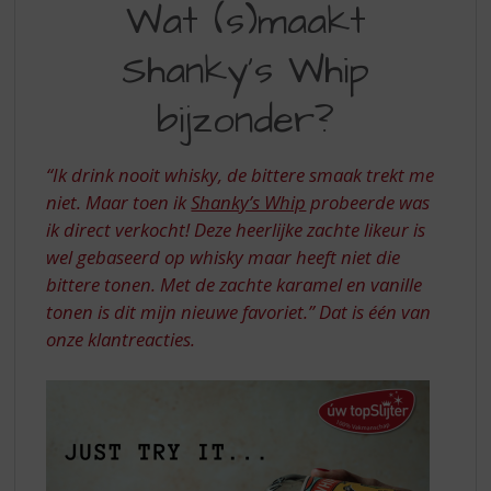
S
Wat (s)maakt
WHIP
p
r
Shanky's Whip
A
i
MUST
n
bijzonder?
g
TRY
n
a
“Ik drink nooit whisky, de bittere smaak trekt me
a
niet. Maar toen ik
Shanky’s Whip
probeerde was
r
ik direct verkocht! Deze heerlijke zachte likeur is
d
wel gebaseerd op whisky maar heeft niet die
e
n
bittere tonen. Met de zachte karamel en vanille
a
tonen is dit mijn nieuwe favoriet.”
Dat is één van
v
onze klantreacties.
i
g
a
t
i
e