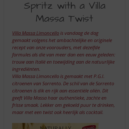
S
Spritz with a Villa
WITH
p
r
Massa Twist
A
i
VILLA
n
g
Villa Massa Limoncello
is vandaag de dag
MASSA
n
gemaakt volgens het ambachtelijke en originele
TWIST
a
recept van onze voorouders, met dezelfde
a
formules als die van meer dan een eeuw geleden:
r
d
trouw aan Italië en toewijding aan de natuurlijke
e
ingrediënten.
n
Villa Massa Limoncello is gemaakt met P.G.I.
a
citroenen van Sorrento. De schil van de Sorrento
v
citroenen is dik en rijk aan essentiële oliën. Dit
i
geeft Villa Massa haar authentieke, zachte en
g
a
frisse smaak. Lekker om gekoeld puur te drinken,
t
maar met een twist ook heerlijk als cocktail.
i
e