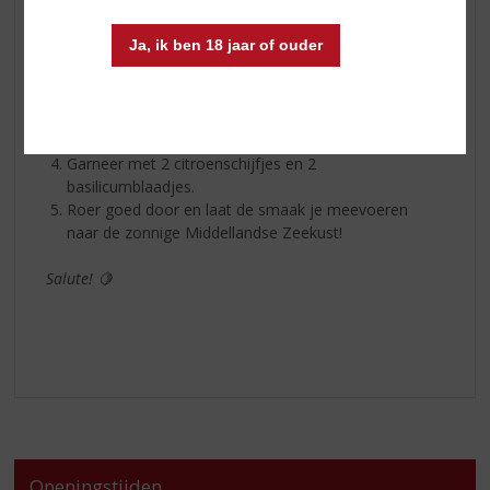
Hoe maak je een Villa Massa Spritz?
Ja, ik ben 18 jaar of ouder
Plaats een handvol grote ijsblokjes in een wijnglas.
Voeg 90 ml Prosecco en 30 ml
Villa Massa
Limoncello
toe.
Top af met 30 ml sodawater.
Garneer met 2 citroenschijfjes en 2
basilicumblaadjes.
Roer goed door en laat de smaak je meevoeren
naar de zonnige Middellandse Zeekust!
Salute! 🍋
Openingstijden