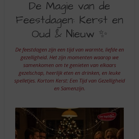
S
De Magie van de
MAGIE
p
r
Feestdagen: Kerst en
VAN
i
DE
n
Oud & Nieuw ✨
g
FEESTDAGEN
n
a
De feestdagen zijn een tijd van warmte, liefde en
a
gezelligheid. Het zijn momenten waarop we
r
samenkomen om te genieten van elkaars
d
gezelschap, heerlijk eten en drinken, en leuke
e
n
spelletjes. Kortom Kerst: Een Tijd van Gezelligheid
a
en Samenzijn.
v
i
g
a
t
i
e