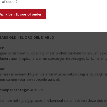
r of ouder?
Ja, ik ben 18 jaar of ouder
EARS OLD - EL ORO DEL DIABLO
us:
geur is discreet bij opening, maar onthult subtiele tonen van gek
lueert naar tropische warme specerijen (kruidnagel, kurkuma en va
nd:
smaak is evenwichtig en de aromatische ontplooiing is duidelijk.
en samen voor een soepele aanzet.
oholpercentage:
40% Vol.
aar hoe het rijpingsproces in eikenhout de smaak van deze duivel