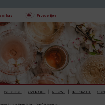
aan huis
Proeverijen
WEBSHOP
OVER ONS
NIEUWS
INSPIRATIE
CON
mon Share Rum 3 Yrs Durf jij hem aan