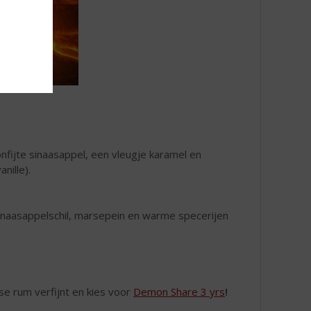
onfijte sinaasappel, een vleugje karamel en
nille).
 Sinaasappelschil, marsepein en warme specerijen
se rum verfijnt en kies voor
Demon Share 3 yrs
!