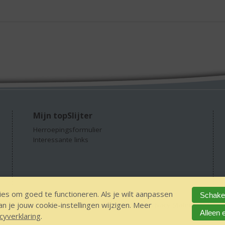
Mijn topSlijter
Herroepingsformulier
Interessante links
es om goed te functioneren. Als je wilt aanpassen
Schakel
 je jouw cookie-instellingen wijzigen. Meer
GEEN 18 GEEN alcohol
IDIN/ITSME
sitemap
Privacy Statement
Dis
Alleen 
cyverklaring
.