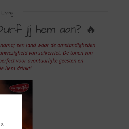
Living
urf jij hem aan? 🔥
 Panama; een land waar de omstandigheden
anwezigheid van suikerriet. De tonen van
perfect voor avontuurlijke geesten en
je hem drinkt!
 18