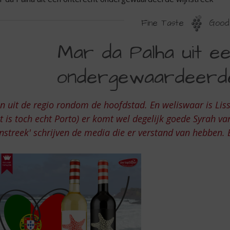
Fine Taste
Good 
AR
Mar da Palha uit e
A
ondergewaardeerde
ALHA
IT
n uit de regio rondom de hoofdstad. En weliswaar is Lis
EN
t is toch echt Porto) er komt wel degelijk goede Syrah 
NTERECHT
nstreek' schrijven de media die er verstand van hebben. 
NDERGEWAARDEERDE
IJNSTREEK