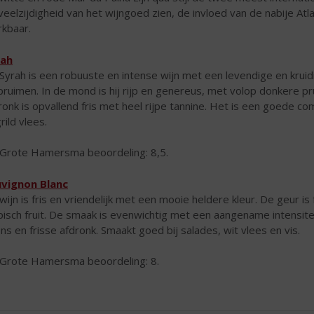
veelzijdigheid van het wijngoed zien, de invloed van de nabije Atl
kbaar.
rah
Syrah is een robuuste en intense wijn met een levendige en kru
pruimen. In de mond is hij rijp en genereus, met volop donkere p
ronk is opvallend fris met heel rijpe tannine. Het is een goede c
rild vlees.
Grote Hamersma beoordeling: 8,5.
vignon Blanc
wijn is fris en vriendelijk met een mooie heldere kleur. De geur i
pisch fruit. De smaak is evenwichtig met een aangename intensite
ens en frisse afdronk. Smaakt goed bij salades, wit vlees en vis.
Grote Hamersma beoordeling: 8.