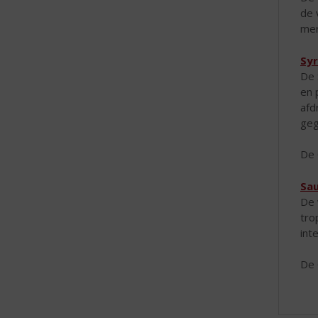
de 
mer
Sy
De 
en 
afd
geg
De 
Sau
De 
tro
int
De 