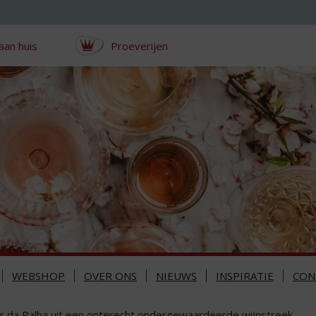
aan huis
Proeverijen
WEBSHOP
OVER ONS
NIEUWS
INSPIRATIE
CON
r da Palha uit een onterecht ondergewaardeerde wijnstreek