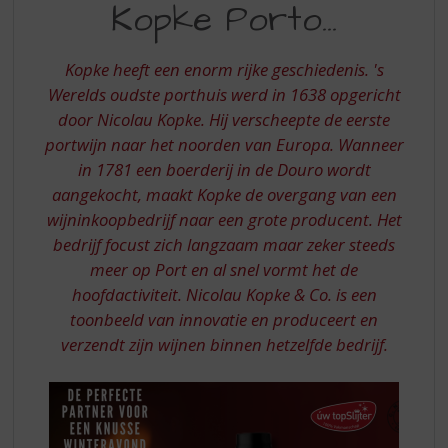
S
Kopke Porto...
PORTO
p
r
i
Kopke heeft een enorm rijke geschiedenis. 's
n
Werelds oudste porthuis werd in 1638 opgericht
g
door Nicolau Kopke. Hij verscheepte de eerste
n
portwijn naar het noorden van Europa. Wanneer
a
in 1781 een boerderij in de Douro wordt
a
r
aangekocht, maakt Kopke de overgang van een
d
wijninkoopbedrijf naar een grote producent. Het
e
bedrijf focust zich langzaam maar zeker steeds
n
meer op Port en al snel vormt het de
a
hoofdactiviteit. Nicolau Kopke & Co. is een
v
i
toonbeeld van innovatie en produceert en
g
verzendt zijn wijnen binnen hetzelfde bedrijf.
a
t
i
e