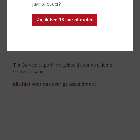
jaar of ouder?
Kopke Fine Ruby
:
Fruitig, rijk en een ideale match
met warme chocoladedesserts.
Ja, ik ben 18 jaar of ouder
Kopke Fine White
:
Frisse citrusnoten, heerlijk als
aperitief of met lichte snacks.
Kopke Fine Tawny
:
Zachte tonen van noten en
karamel, perfect bij een winterse kaasplank.
Tip
: Serveer je port licht gekoeld voor de ultieme
smaaksensatie!
Klik
hier
voor ons overige assortiment.