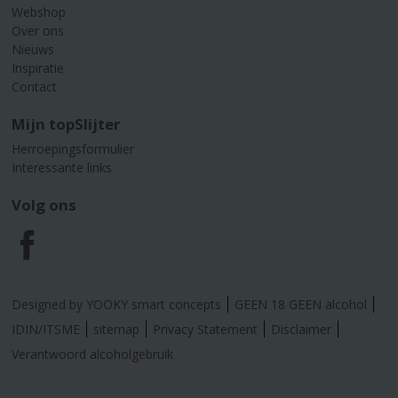
Webshop
Over ons
Nieuws
Inspiratie
Contact
Mijn topSlijter
Herroepingsformulier
Interessante links
Volg ons
F
a
Designed by YOOKY smart concepts
GEEN 18 GEEN alcohol
c
IDIN/ITSME
sitemap
Privacy Statement
Disclaimer
Verantwoord alcoholgebruik
e