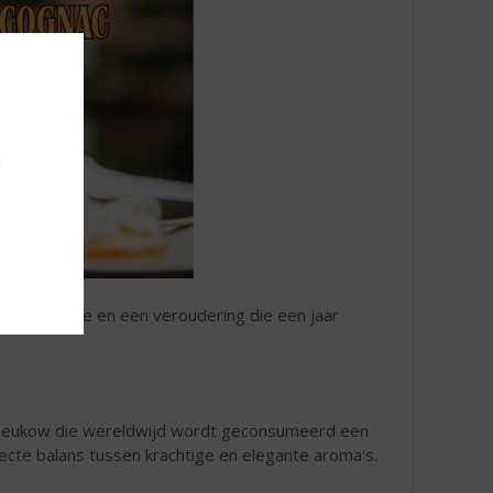
u
n eaux-de-vie en een veroudering die een jaar
es Meukow die wereldwijd wordt geconsumeerd een
fecte balans tussen krachtige en elegante aroma's.