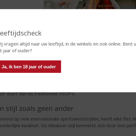
eeftijdscheck
ij vragen altijd naar uw leeftijd, in de winkels en ook online. Bent 
8 jaar of ouder?
Ja, ik ben 18 jaar of ouder
unieke rondheid is het resultaat van een zorgvuldige selectie va
ger duurt dan bij traditionele VSOP’s.
n stijl zoals geen ander
roond op vele internationale spiritswedstrijden, heeft elke fl
zonderlijke kwaliteit. De Meukow-stijl kenmerkt zich door een per