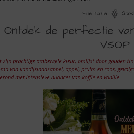
Fine Taste
Good 
NTDEK
Ontdek de perfectie v
E
VSOP
ERFECTIE
AN
 zijn prachtige ambergele kleur, omlijst door gouden tint
EUKOW
ma van kandijsinaasappel, appel, pruim en roos, gevolg
OGNAC
erond met intensieve nuances van koffie en vanille.
SOP