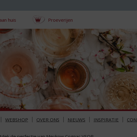
aan huis
Proeverijen
WEBSHOP
OVER ONS
NIEUWS
INSPIRATIE
CON
tdek de perfectie van Meukow Cognac VSOP