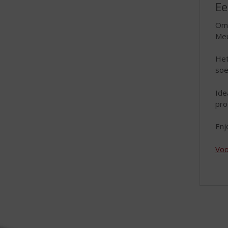
Ee
Om 
Meu
Het
soe
Ide
pro
Enj
Voo