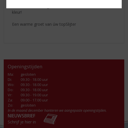
Ontdek onze
herfstaanbiedingen
in de winkel of op
onze website – en geef het seizoen extra smaak en
kleur!
Een warme groet van úw topSlijter
Openingstijden
Ma
:
gesloten
Di
:
09.30 - 18.00 uur
Wo
:
09.30 - 18.00 uur
Do
:
09.30 - 18.00 uur
Vr
:
09.30 - 19.00 uur
Za
:
09.00 - 17.00 uur
Zo:
gesloten
In de maand december hanteren we aangepaste openingstijden.
NIEUWSBRIEF
Schrijf je hier in