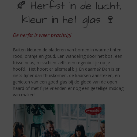
S
🍂 Herfst in de lucht,
IN
p
r
kleur in het glas 🍷
DE
i
LUCHT,
n
g
De herfst is weer prachtig!
KLEUR
n
IN
a
Buiten kleuren de bladeren van bomen in warme tinten
a
HET
rood, oranje en goud. Een wandeling door het bos, een
r
frisse neus, misschien zelfs een regenbuitje op je
GLAS
d
hoofd... Het hoort er allemaal bij. En daarna? Dan is er
e
niets fijner dan thuiskomen, de kaarsen aansteken, en
n
genieten van een goed glas bij de gloed van de open
a
haard of met fijne vrienden er nog een gezellige middag
v
van maken!
i
g
a
t
i
e