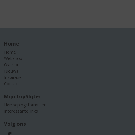
Home
Home
Webshop
Over ons
Nieuws
Inspiratie
Contact
Mijn topSlijter
Herroepingsformulier
Interessante links
Volg ons