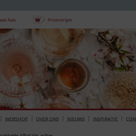
aan huis
Proeverijen
WEBSHOP
OVER ONS
NIEUWS
INSPIRATIE
CON
robbelèr Elftal WK-editie