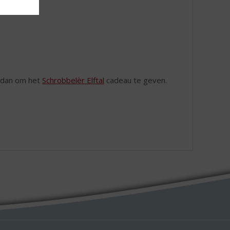
t dan om het
Schrobbelèr Elftal
cadeau te geven.