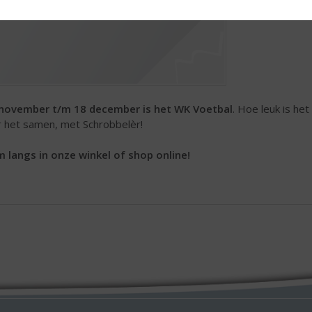
november t/m 18 december is het WK Voetbal
. Hoe leuk is he
r het samen, met Schrobbelèr!
 langs in onze winkel of shop online!