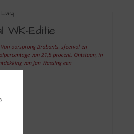
Living
l WK-Editie
 Van oorsprong Brabants, sfeervol en
lpercentage van 21,5 procent. Ontstaan, in
ontdekking van Jan Wassing een
18