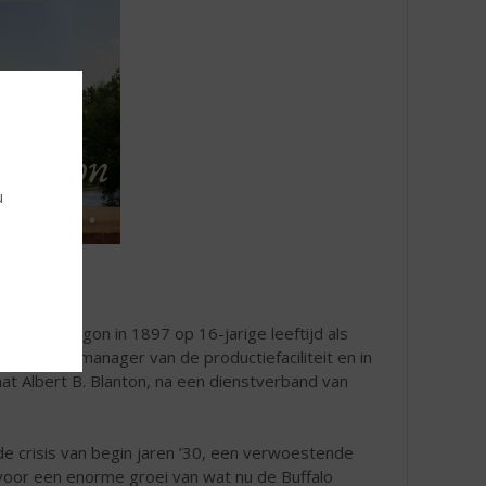
u
erij. Hij begon in 1897 op 16-jarige leeftijd als
 werd hij manager van de productiefaciliteit en in
aat Albert B. Blanton, na een dienstverband van
, de crisis van begin jaren ’30, een verwoestende
voor een enorme groei van wat nu de Buffalo