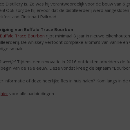
ce Distillery is. Zo was hij verantwoordelijk voor de bouw van 6 
en! Ook zorgde hij ervoor dat de distilleerderij werd aangeslote
nkfort and Cincinnati Railroad.
rijping van Buffalo Trace Bourbon
Buffalo Trace Bourbon
rijpt minimaal 8 jaar in nieuwe eikenhoute
tilleerderij. De whiskey vertoont complexe aroma’s van vanille en
idige smaak.
k weetje!
Tijdens een renovatie in 2016 ontdekten arbeiders de f
 begin van de 19e eeuw. Deze vondst kreeg de bijnaam "Bourbon
r informatie of deze heerlijke fles in huis halen? Kom langs in de 
k
hier
voor alle aanbiedingen