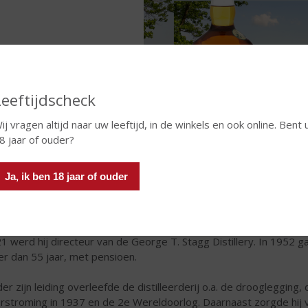
Leeftijdscheck
ij vragen altijd naar uw leeftijd, in de winkels en ook online. Bent 
8 jaar of ouder?
Ja, ik ben 18 jaar of ouder
r het allemaal begon...
ert B. Blanton’s leven speelde zich grotendeels af op de distilleerd
toorhulp, klom via diverse functies steeds verder omhoog. In 1912
1 werd hij directeur van de George T. Stagg Distillery. In 1952 g
r dan 55 jaar, met pensioen.
er zijn leiding overleefde de distilleerderij o.a. de drooglegging
rstroming in 1937 en de 2e Wereldoorlog. Daarnaast zorgde hij 