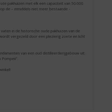
grote pakhuizen met elk een capaciteit van 50.000
n op de – inmiddels niet meer bestaande -
n vaten in de historische oude pakhuizen van de
 wordt vergezeld door een plezierig zoete en licht
undamenten van een oud distilleerderijgebouw uit
 Pompeii".
winkel!