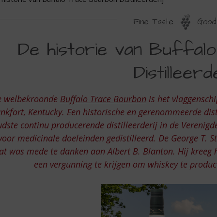
Fine Taste
Good 
E
De historie van Buffa
ISTORIE
Distilleerd
AN
UFFALO
e welbekroonde
Buffalo Trace Bourbon
is het vlaggenschip
RACE
nkfort, Kentucky. Een historische en gerenommeerde distil
OURBON
dste continu producerende distilleerderij in de Verenigde
ISTILLEERDERIJ
voor medicinale doeleinden gedistilleerd. De George T. St
at was mede te danken aan Albert B. Blanton. Hij kreeg 
een vergunning te krijgen om whiskey te produ