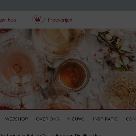
aan huis
Proeverijen
WEBSHOP
OVER ONS
NIEUWS
INSPIRATIE
CON
historie van Buffalo Trace Bourbon Distilleerderij