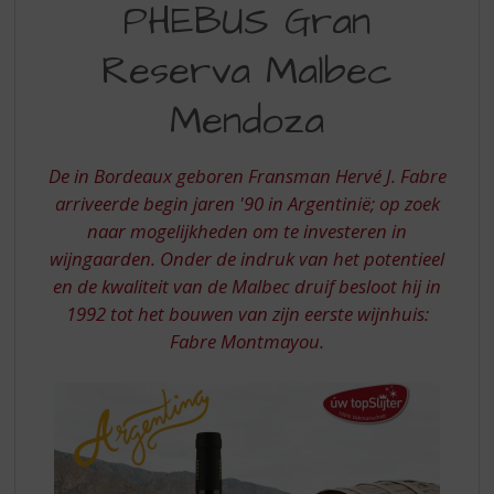
S
PHEBUS Gran
GRAN
p
r
Reserva Malbec
RESERVA
i
MALBEC
n
Mendoza
g
MENDOZA
n
a
De in Bordeaux geboren Fransman Hervé J. Fabre
a
arriveerde begin jaren '90 in Argentinië; op zoek
r
naar mogelijkheden om te investeren in
d
wijngaarden. Onder de indruk van het potentieel
e
n
en de kwaliteit van de Malbec druif besloot hij in
a
1992 tot het bouwen van zijn eerste wijnhuis:
v
Fabre Montmayou.
i
g
a
t
i
e