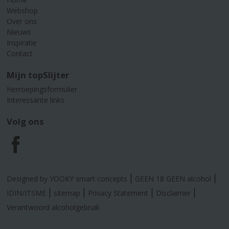
Webshop
Over ons
Nieuws
Inspiratie
Contact
Mijn topSlijter
Herroepingsformulier
Interessante links
Volg ons
F
a
Designed by YOOKY smart concepts
GEEN 18 GEEN alcohol
c
IDIN/ITSME
sitemap
Privacy Statement
Disclaimer
Verantwoord alcoholgebruik
e