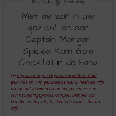
S
Fine Taste
Good Living
p
MET
r
Met de zon in uw
DE
i
n
gezicht en een
ZON
g
IN
n
Captain Morgan
a
UW
a
Spiced Rum Gold
GEZICHT
r
d
EN
Cocktail in de hand
e
EEN
n
a
CAPTAIN
De
Captain Morgan Orginal Spiced Rum Gold
,
v
MORGAN
gekruide op rum gebaseerde blend, heeft een rijk
i
g
aroma dat te wijten is aan het geheime recept
SPICED
a
van het rijpingsproces, complex blenden van
RUM
t
kruiden en de fruitigheid van de caribische rum
i
GOLD
zelf.
e
COCKTAIL