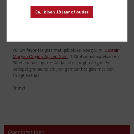
100ml sinaasappelsap
Ja, ik ben 18 jaar of ouder
50ml ananassap
½ eetlepel grenadine
Ananasstukje als garnering
The making off:
Vul uw favoriete glas met ijsblokjes. Voeg 50ml
Captain
Morgan Original Spiced Gold
, 100ml sinaasappelsap en
50ml ananassap toe. Als laatste voegt u nog de ½
eetlepel grenadine erbij en garneer het glas met een
stukje ananas.
Enjoy!
Openingstijden