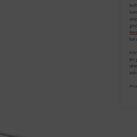
lie
een
ani
ged
Res
kar
Kom
en 
dri
win
Pro