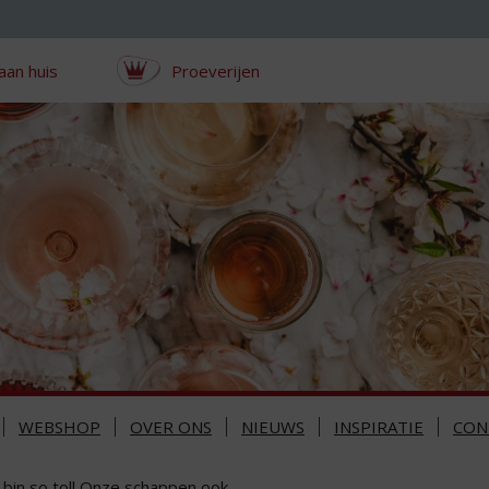
aan huis
Proeverijen
WEBSHOP
OVER ONS
NIEUWS
INSPIRATIE
CON
 bin so toll Onze schappen ook