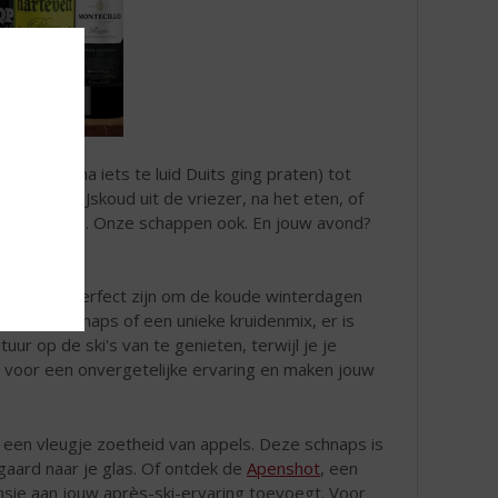
u
onk (en daarna iets te luid Duits ging praten) tot
oon staan. IJskoud uit de vriezer, na het eten, of
h bin so toll. Onze schappen ook. En jouw avond?
schnaps die perfect zijn om de koude winterdagen
ruitige schnaps of een unieke kruidenmix, er is
ur op de ski's van te genieten, terwijl je je
n voor een onvergetelijke ervaring en maken jouw
 een vleugje zoetheid van appels. Deze schnaps is
aard naar je glas. Of ontdek de
Apenshot
, een
nsie aan jouw après-ski-ervaring toevoegt. Voor