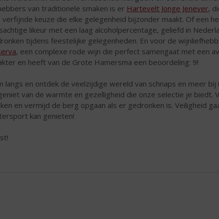
fhebbers van traditionele smaken is er
Hartevelt Jonge Jenever
, d
 verfijnde keuze die elke gelegenheid bijzonder maakt. Of een he
jsachtige likeur met een laag alcoholpercentage, geliefd in Nede
ronken tijdens feestelijke gelegenheden. En voor de wijnliefheb
erva
, een complexe rode wijn die perfect samengaat met een avo
akter en heeft van de Grote Hamersma een beoordeling: 9!
 langs en ontdek de veelzijdige wereld van schnaps en meer bij 
geniet van de warmte en gezelligheid die onze selectie je biedt.
nken en vermijd de berg opgaan als er gedronken is. Veiligheid ga
tersport kan genieten!
st!