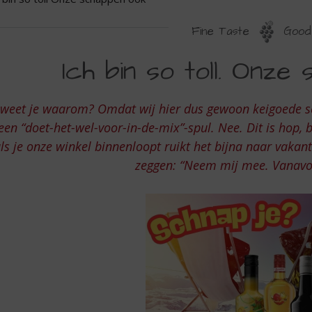
Fine Taste
Good 
CH
Ich bin so toll. Onze
IN
O
 weet je waarom? Omdat wij hier dus gewoon keigoede 
OLL
een “doet-het-wel-voor-in-de-mix”-spul. Nee. Dit is hop, b
NZE
ls je onze winkel binnenloopt ruikt het bijna naar vakant
zeggen: “Neem mij mee. Vanavo
CHAPPEN
OK