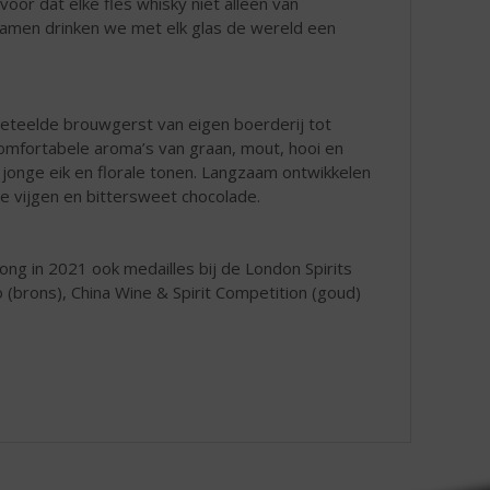
voor dat elke fles whisky niet alleen van
"Samen drinken we met elk glas de wereld een
geteelde brouwgerst van eigen boerderij tot
 comfortabele aroma’s van graan, mout, hooi en
jonge eik en florale tonen. Langzaam ontwikkelen
se vijgen en bittersweet chocolade.
g in 2021 ook medailles bij de London Spirits
o (brons), China Wine & Spirit Competition (goud)