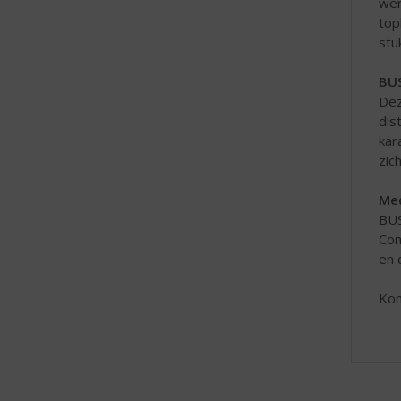
wer
top
stu
BUS
De
dis
kar
zic
Med
BUS
Com
en 
Kom