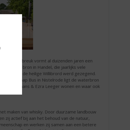
u
De Peelrandbreuk vormt al duizenden jaren een
 Zoals de bron in Handel, die jaarlijks vele
erluidt door de heilige Willibrord werd gezegend.
et buurtschap Bus in Nistelrode ligt de waterbron
 Dennis Hurkmans & Ezra Leeger wonen en waar ook
n het maken van whisky. Door duurzame landbouw
zij actief bij aan het behoud van de natuur,
e gemeenschap en werken zij samen aan een betere