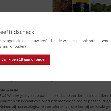
eeftijdscheck
ij vragen altijd naar uw leeftijd, in de winkels en ook online. Bent 
8 jaar of ouder?
S Whisky" is genoemd naar de waterbron van de distilleerderij. 
uurlijke formatie van wijstwaterbronnen in het Oosten van Brabant.
Ja, ik ben 18 jaar of ouder
grims en gelovigen trekt. En de Willibrordusput in Oss, die naar v
stwaterbronnen dragen een rijke geschiedenis met zich mee. In h
 de whiskystokerij op het erf van de boerderij waar eigenaren
brouwgerst voor BUS Whisky geteeld wordt.
sie & Visie
 BUS Whisky geloven ze dat hun productie verder gaat dan allee
omarmen en innovatieve productiemethoden toe te passen, dragen 
kleinen zij hun ecologische voetafdruk, versterken zij de lokal