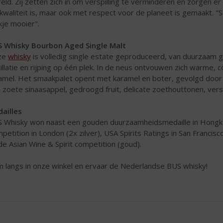
eld. Zij zetten zich in om verspilling te verminderen en zorgen er 
kwaliteit is, maar ook met respect voor de planeet is gemaakt. 
kje mooier".
 Whisky Bourbon Aged Single Malt
ze
whisky
is volledig single estate geproduceerd, van duurzaam 
tillatie en rijping op één plek. In de neus ontvouwen zich warme,
amel. Het smaakpalet opent met karamel en boter, gevolgd door 
h zoete sinaasappel, gedroogd fruit, delicate zoethouttonen, ver
ailles
 Whisky won naast een gouden duurzaamheidsmedaille in Hongkon
petition in London (2x zilver), USA Spirits Ratings in San Francisc
de Asian Wine & Spirit competition (goud).
 langs in onze winkel en ervaar de Nederlandse BUS whisky!