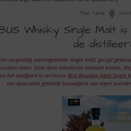
Fine Taste
Good 
US
BUS Whisky Single Malt is
HISKY
de distilleer
INGLE
ALT
Een zorgvuldig samengestelde single malt, gerijpt gedurende
ourbon vaten. Door deze vatselectie ontstaat balans, di
ET
an het landgoed te verliezen.
BUS Bourbon Aged Single M
UNDAMENT
van duurzaam geteelde brouwgerst van eigen boerderij t
AN
E
ISTILLEERDERIJ