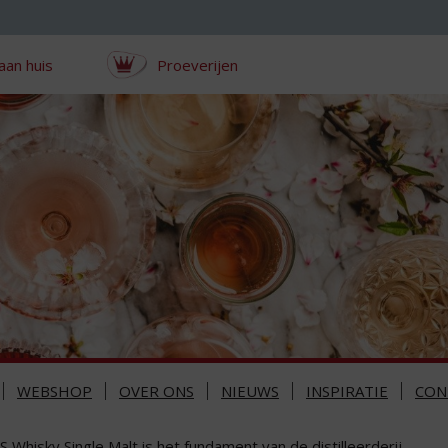
aan huis
Proeverijen
WEBSHOP
OVER ONS
NIEUWS
INSPIRATIE
CON
 Whisky Single Malt is het fundament van de distilleerderij