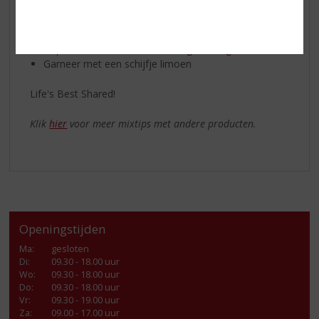
Ingrediënten:
50 ml The Duppy Share Aged Rum
Top af met
Franklin & Sons Original Ginger Ale
Garneer met een schijfje limoen
Life's Best Shared!
Klik
hier
voor meer mixtips met andere producten.
Openingstijden
Ma
:
gesloten
Di
:
09.30 - 18.00 uur
Wo
:
09.30 - 18.00 uur
Do
:
09.30 - 18.00 uur
Vr
:
09.30 - 19.00 uur
Za
:
09.00 - 17.00 uur