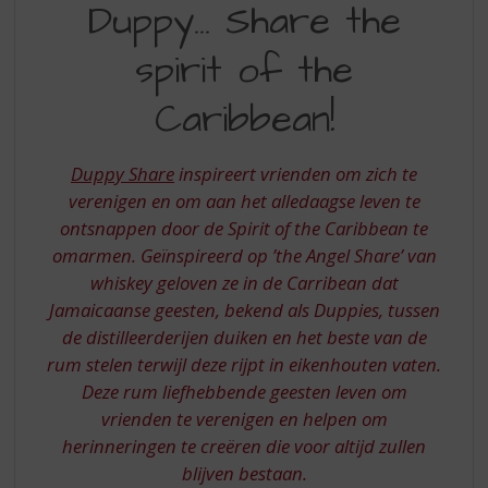
S
Duppy... Share the
SHARE
p
r
spirit of the
THE
i
SPIRIT
n
Caribbean!
g
OF
n
THE
a
Duppy Share
inspireert vrienden om zich te
a
CARIBBEAN
verenigen en om aan het alledaagse leven te
r
ontsnappen door de Spirit of the Caribbean te
d
omarmen. Geïnspireerd op ’the Angel Share’ van
e
n
whiskey geloven ze in de Carribean dat
a
Jamaicaanse geesten, bekend als Duppies, tussen
v
de distilleerderijen duiken en het beste van de
i
rum stelen terwijl deze rijpt in eikenhouten vaten.
g
Deze rum liefhebbende geesten leven om
a
t
vrienden te verenigen en helpen om
i
herinneringen te creëren die voor altijd zullen
e
blijven bestaan.