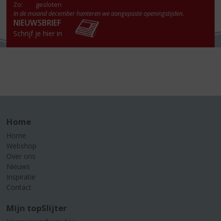
Zo:
gesloten
In de maand december hanteren we aangepaste openingstijden.
NIEUWSBRIEF
Schrijf je hier in
Home
Home
Webshop
Over ons
Nieuws
Inspiratie
Contact
Mijn topSlijter