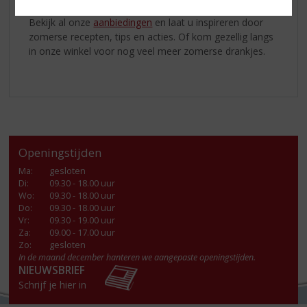
Bekijk al onze
aanbiedingen
en laat u inspireren door
zomerse recepten, tips en acties. Of kom gezellig langs
in onze winkel voor nog veel meer zomerse drankjes.
Openingstijden
Ma
:
gesloten
Di
:
09.30 - 18.00 uur
Wo
:
09.30 - 18.00 uur
Do
:
09.30 - 18.00 uur
Vr
:
09.30 - 19.00 uur
Za
:
09.00 - 17.00 uur
Zo:
gesloten
In de maand december hanteren we aangepaste openingstijden.
NIEUWSBRIEF
Schrijf je hier in