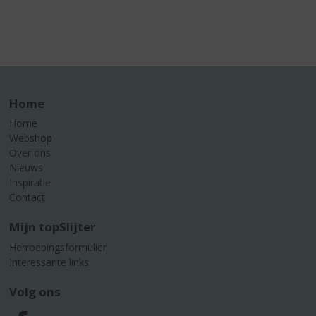
Home
Home
Webshop
Over ons
Nieuws
Inspiratie
Contact
Mijn topSlijter
Herroepingsformulier
Interessante links
Volg ons