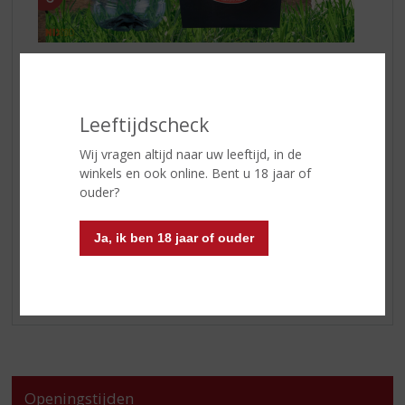
Voor het maken van onze TOPtassen worden gebruikte
PET-flessen schoongespoeld en tot korrels vermalen.
Van de gesmolten korrels wordt een draad gespoten
Leeftijdscheck
waarvan onze tassen worden geweven. Met uw keuze
voor deze TOPtassen helpt u het milieu ook een handje
Wij vragen altijd naar uw leeftijd, in de
mee.
winkels en ook online. Bent u 18 jaar of
ouder?
Loopt u er straks ook TOP bij met de TOPtas van úw
topSlijter?
Ja, ik ben 18 jaar of ouder
Tot ziens in onze winkel!
Openingstijden