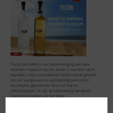
Tecán (teh-kahn) is een samenvoeging van twee
woorden: tequila en bacán. Bacán is een term die in
bepaalde Latijns-Amerikaanse landen wordt gebruikt
om een aangenaam en aantrekkelijk persoon te
beschrijven; gekenmerkt door hun flair en
zelfvertrouwen. Ze zijn de belichaming van plezier
maken en genieten van het leven.
Iedereen kent wel iemand met een bacán-type, en zou
er zelf ook wel een kunnen zijn. Ze vullen elke kamer