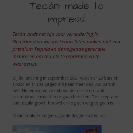
S
Tecán: made to
MADE
p
r
impress!
TO
i
IMPRESS!
n
g
Tecán vindt het tijd voor verandering in
n
Nederland en wil ons kennis laten maken met een
a
premium Tequila en de volgende generatie
a
inspireren om tequila te omarmen en te
r
d
waarderen.
e
n
Bij de lancering in september 2021 waren er 20 bars en
a
sindsdien zijn ze uitgebreid naar meer dan 350 bars in
v
heel Nederland en ze hebben de missie om ook
i
internationale markten te gaan bereiken. De acceptatie
g
van tequila groeit, hoewel er nog een weg te gaan is.
a
t
Maar, zoals ze zeggen, goede dingen kosten tijd.
i
e