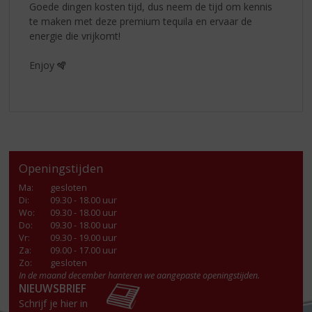
Goede dingen kosten tijd, dus neem de tijd om kennis
te maken met deze premium tequila en ervaar de
energie die vrijkomt!
Enjoy 🪇
Openingstijden
Ma
:
gesloten
Di
:
09.30 - 18.00 uur
Wo
:
09.30 - 18.00 uur
Do
:
09.30 - 18.00 uur
Vr
:
09.30 - 19.00 uur
Za
:
09.00 - 17.00 uur
Zo:
gesloten
In de maand december hanteren we aangepaste openingstijden.
NIEUWSBRIEF
Schrijf je hier in