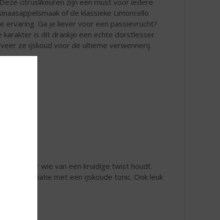
Deze citruslikeuren zijn een must voor iedere
 sinaasappelsmaak of de klassieke Limoncello
e ervaring. Ga je liever voor een passievrucht?
e karakter is dit drankje een echte dorstlesser.
rveer ze ijskoud voor de ultieme verwennerij.
erfect voor wie van een kruidige twist houdt.
er in combinatie met een ijskoude tonic. Ook leuk