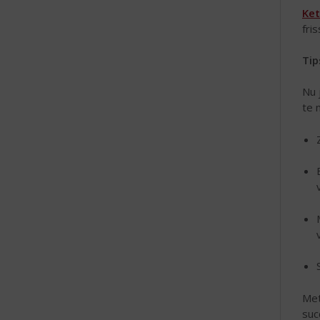
Ket
fri
Tip
Nu 
te 
Met
suc