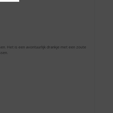
ssen. Het is een avontuurlijk drankje met een zoute
rassen.