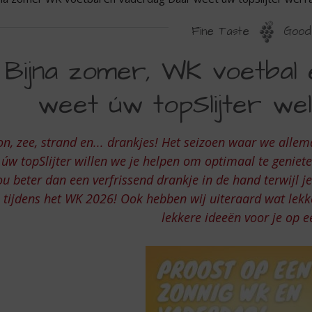
Fine Taste
Good 
IJNA
Bijna zomer, WK voetbal
OMER
weet úw topSlijter w
K
OETBAL
on, zee, strand en... drankjes! Het seizoen waar we allem
N
 úw topSlijter willen we je helpen om optimaal te geniete
ADERDAG
u beter dan een verfrissend drankje in de hand terwijl je
AAR
tijdens het WK 2026! Ook hebben wij uiteraard wat lek
EET
lekkere ideeën voor je op ee
W
OPSLIJTER
EL