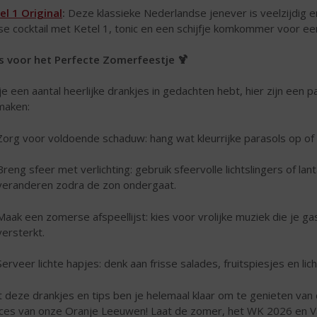
el 1 Original
:
Deze klassieke Nederlandse jenever is veelzijdig e
sse cocktail met Ketel 1, tonic en een schijfje komkommer voor een
s voor het Perfecte Zomerfeestje 🍹
je een aantal heerlijke drankjes in gedachten hebt, hier zijn een
maken:
Zorg voor voldoende schaduw: hang wat kleurrijke parasols op of 
Breng sfeer met verlichting: gebruik sfeervolle lichtslingers of la
veranderen zodra de zon ondergaat.
Maak een zomerse afspeellijst: kies voor vrolijke muziek die je 
versterkt.
Serveer lichte hapjes: denk aan frisse salades, fruitspiesjes en li
 deze drankjes en tips ben je helemaal klaar om te genieten va
ces van onze Oranje Leeuwen! Laat de zomer, het WK 2026 en V