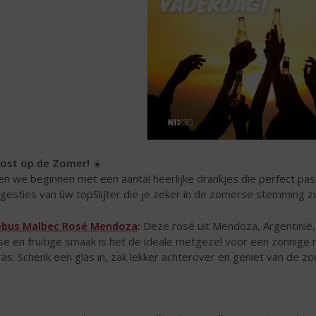
AAD
EE
ost op de Zomer!
☀️
en we beginnen met een aantal heerlijke drankjes die perfect pas
gesties van úw topSlijter die je zeker in de zomerse stemming zu
ebus Malbec Rosé Mendoza
:
Deze rosé uit Mendoza, Argentinië, 
sse en fruitige smaak is het de ideale metgezel voor een zonnige 
ras. Schenk een glas in, zak lekker achterover en geniet van de z