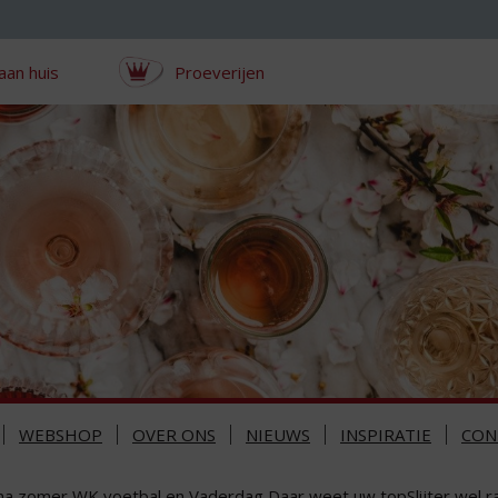
aan huis
Proeverijen
WEBSHOP
OVER ONS
NIEUWS
INSPIRATIE
CON
jna zomer WK voetbal en Vaderdag Daar weet uw topSlijter wel 