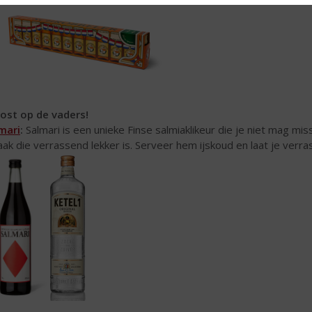
ost op de vaders!
mari
:
Salmari is een unieke Finse salmiaklikeur die je niet mag mi
ak die verrassend lekker is. Serveer hem ijskoud en laat je ver