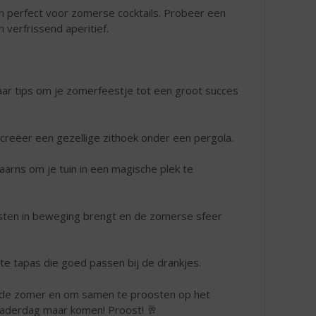
n perfect voor zomerse cocktails. Probeer een
 verfrissend aperitief.
 paar tips om je zomerfeestje tot een groot succes
creëer een gezellige zithoek onder een pergola.
ntaarns om je tuin in een magische plek te
gasten in beweging brengt en de zomerse sfeer
chte tapas die goed passen bij de drankjes.
n de zomer en om samen te proosten op het
aderdag maar komen! Proost! 🥂