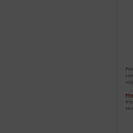
R
e
M
Pro
Lat
sug
Ph
fri
ter