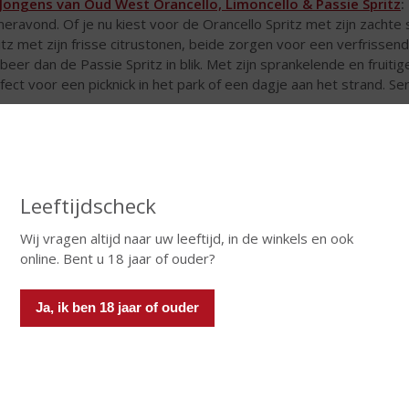
Jongens van Oud West Orancello, Limoncello & Passie Spritz
:
eravond. Of je nu kiest voor de Orancello Spritz met zijn zachte
itz met zijn frisse citrustonen, beide zorgen voor een verfrissend
beer dan de Passie Spritz in blik. Met zijn sprankelende en fruitig
fect voor een picknick in het park of een dagje aan het strand. Se
Leeftijdscheck
Wij vragen altijd naar uw leeftijd, in de winkels en ook
online. Bent u 18 jaar of ouder?
k idee voor een middag of avondje voetbal kijken!
Ja, ik ben 18 jaar of ouder
robbeler Kruidenlikeur
:
Dit authentieke Nederlandse drankje is p
robbeler is heerlijk om puur te drinken, maar ook verrassend lekk
11-tal verpakking!