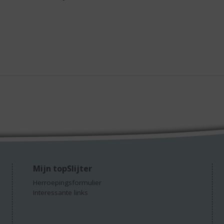
Mijn topSlijter
Herroepingsformulier
Interessante links