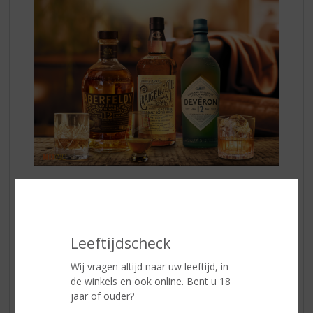
Aberfeldy 12 Yrs.
is een premium single malt Scotch
whisky gemaakt van het zuiverste water en de fijnste
gemoute gerst en heeft een zoete en honingachtige
smaak met tonen van vanille, toffee en een vleugje
Leeftijdscheck
rook. Perfect om puur te drinken of in een Aberfeldy
gold fashioned.
Wij vragen altijd naar uw leeftijd, in
de winkels en ook online. Bent u 18
Deveron 12 Yrs.
jaar of ouder?
Deze elegante, mildzoete single malt is een belangrijke