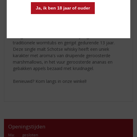
speler in de Ballantine’s en William Lawson’s blends en
Ja, ik ben 18 jaar of ouder
heeft een zacht en toegankelijk karakter, met tonen van
honing, biscuits en kruiden. De afdronk is kort en fris.
Craigellachie 13 Yrs.
Craigellachie 13 Yrs. Scotch whisky is gedistilleerd in
traditionele wormtubs en gerijpt gedurende 13 jaar.
Deze single malt Schotse whisky heeft een uniek
karakter met aroma's van druipende geroosterde
marshmallows, in het vuur geroosterde ananas en
gebakken appels bezaaid met kruidnagel.
Benieuwd? Kom langs in onze winkel!
Openingstijden
Ma
:
gesloten