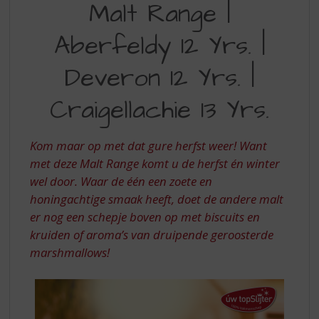
S
Malt Range |
RANGE
p
r
Aberfeldy 12 Yrs. |
i
n
Deveron 12 Yrs. |
g
n
Craigellachie 13 Yrs.
a
a
r
Kom maar op met dat gure herfst weer! Want
d
met deze Malt Range komt u de herfst én winter
e
wel door. Waar de één een zoete en
n
a
honingachtige smaak heeft, doet de andere malt
v
er nog een schepje boven op met biscuits en
i
kruiden of aroma’s van druipende geroosterde
g
marshmallows!
a
t
i
e