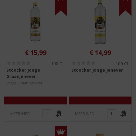
€
15,99
€
14,99
(
(
100 CL
100 CL
0
0
Stoocker Jonge
Stoocker Jonge Jenever
,
,
Graanjenever
0
0
/
/
Jonge Graanjenever
5
5
)
)
MEER INFO
MEER INFO