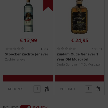
€
13,99
€
24,95
(
(
100 CL
100 CL
0
0
Stoocker Zachte Jenever
Zuidam Oude Genever 1
,
,
Year Old Moscatel
Zachte Jenever
0
0
/
/
Oude Genever 1 Y.O. Moscatel
5
5
)
)
MEER INFO
MEER INFO
EXCL. BTW
INCL. BTW