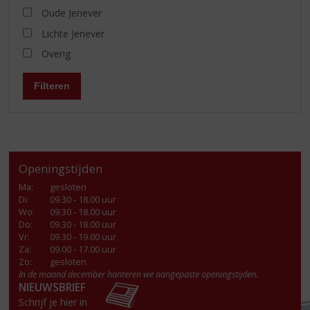
Oude Jenever
Lichte Jenever
Overig
Filteren
Openingstijden
Ma
:
gesloten
Di
:
09.30 - 18.00 uur
Wo
:
09.30 - 18.00 uur
Do
:
09.30 - 18.00 uur
Vr
:
09.30 - 19.00 uur
Za
:
09.00 - 17.00 uur
Zo:
gesloten
In de maand december hanteren we aangepaste openingstijden.
NIEUWSBRIEF
Schrijf je hier in