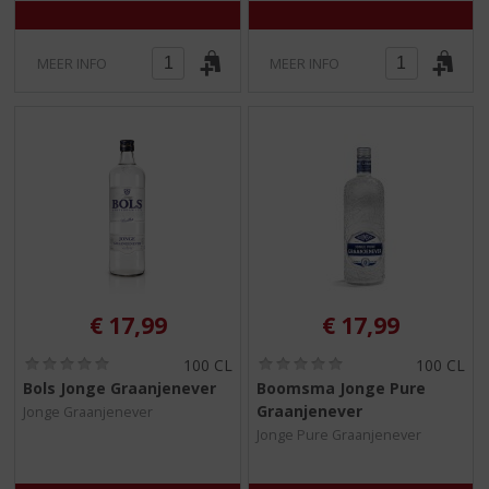
MEER INFO
MEER INFO
€
17,99
€
17,99
(
(
100 CL
100 CL
0
0
Bols Jonge Graanjenever
Boomsma Jonge Pure
,
,
Graanjenever
Jonge Graanjenever
0
0
/
/
Jonge Pure Graanjenever
5
5
)
)