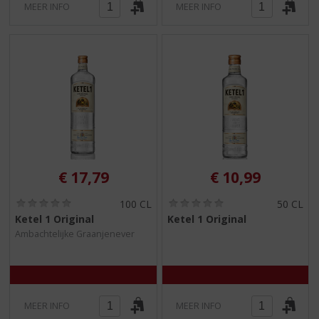
MEER INFO
MEER INFO
€
17,79
€
10,99
(
(
100 CL
50 CL
0
0
Ketel 1 Original
Ketel 1 Original
,
,
Ambachtelijke Graanjenever
0
0
/
/
5
5
)
)
MEER INFO
MEER INFO