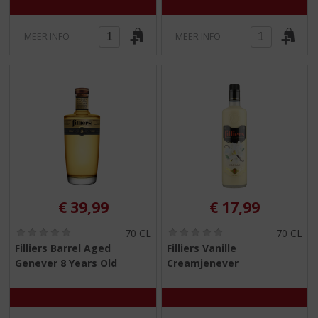
MEER INFO
MEER INFO
€
39,99
€
17,99
(
(
70 CL
70 CL
0
0
Filliers Barrel Aged
Filliers Vanille
,
,
Genever 8 Years Old
Creamjenever
0
0
/
/
5
5
)
)