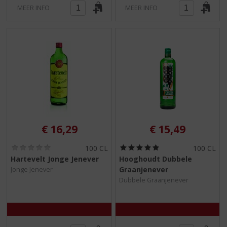
MEER INFO
MEER INFO
€
16,29
€
15,49
(
(
100 CL
100 CL
0
5
Hartevelt Jonge Jenever
Hooghoudt Dubbele
,
,
Graanjenever
Jonge Jenever
0
0
/
/
Dubbele Graanjenever
5
5
)
)