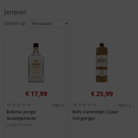
S
p
Jenever
r
i
Sorteer op:
n
g
n
a
a
r
d
e
n
a
v
€
17,99
€
25,99
i
g
(
(
100 CL
100 CL
0
0
a
Bokma Jonge
Bols Corenwijn 2 jaar
,
,
t
Graanjenever
Vatgerijpt
0
0
i
/
/
Jonge Jenever
5
5
e
)
)