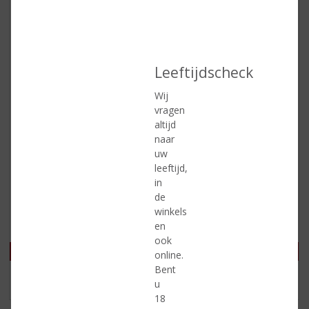
Leeftijdscheck
Wij
vragen
altijd
€
24,99
€
18,99
naar
(
(
uw
70 CL
100 CL
0
4
leeftijd,
Ketel 1 Signature Blend
Olifant Jonge Jenever
,
,
in
Limited Edition Rum Cask
0
5
/
/
de
Finish
5
5
winkels
Voorraad (indien beperkt): 12
)
)
en
ook
online.
Bent
MEER INFO
MEER INFO
u
18